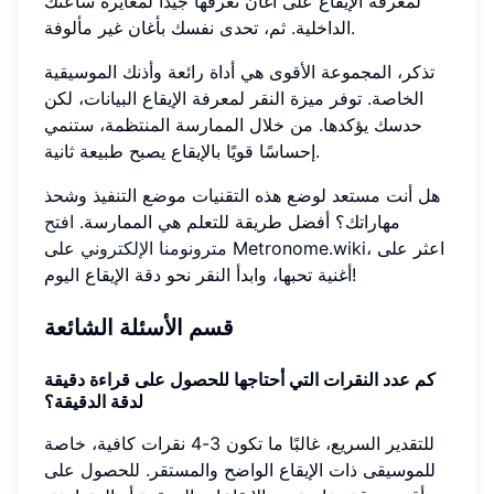
لمعرفة الإيقاع على أغان تعرفها جيدًا لمعايرة ساعتك
الداخلية. ثم، تحدى نفسك بأغان غير مألوفة.
تذكر، المجموعة الأقوى هي أداة رائعة وأذنك الموسيقية
الخاصة. توفر ميزة النقر لمعرفة الإيقاع البيانات، لكن
حدسك يؤكدها. من خلال الممارسة المنتظمة، ستنمي
إحساسًا قويًا بالإيقاع يصبح طبيعة ثانية.
هل أنت مستعد لوضع هذه التقنيات موضع التنفيذ وشحذ
مهاراتك؟ أفضل طريقة للتعلم هي الممارسة.
افتح
مترونومنا الإلكتروني
على Metronome.wiki، اعثر على
أغنية تحبها، وابدأ النقر نحو دقة الإيقاع اليوم!
قسم الأسئلة الشائعة
كم عدد النقرات التي أحتاجها للحصول على قراءة دقيقة
لدقة الدقيقة؟
للتقدير السريع، غالبًا ما تكون 3-4 نقرات كافية، خاصة
للموسيقى ذات الإيقاع الواضح والمستقر. للحصول على