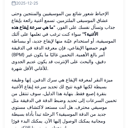
2025-12-25
الإحباط شعور شائع بين الموسيقيين والمنتجين وحتى
عشاق الموسيقى الملتزمين. تسمع أغنية رائعة بإيقاع
جذاب وتسأل نفسك على الفور،
"ما هي سرعة إيقاع هذه
الأغنية؟"
سواء كنت ترغب في تعلمها على آلتك
الموسيقية، أو استخدام عيّنة منها لإيقاع جديد، أو ببساطة
فهم حمضها الإيقاعي، فإن معرفة الدقة في الدقيقة
(BPM) أمر بالغ الأهمية. التخمين غالبًا ما يكون غير
دقيق، والبحث على الإنترنت قد يكون عديم الجدوى
للأغاني الأقل شهرة.
ميزة النقر لمعرفة الإيقاع هي سرك الدفين. إنها وظيفة
بسيطة لكنها قوية تتيح لك تحديد سرعة إيقاع الأغنية
بنقرة إصبع فقط. بنهاية هذا الدليل، سوف تنتقل من
تخمين السرعات إلى تحديد وضبط الدقة في الدقيقة مثل
موسيقي محترف. هل أنت مستعد لاكتشاف مستوى
جديد من الدقة الموسيقية؟ الرحلة تبدأ بأداة بسيطة
ومجانية يمكنك الوصول إليها الآن. يمكنك البدء فورًا
.
باستخدام
مترونومنا الإلكتروني