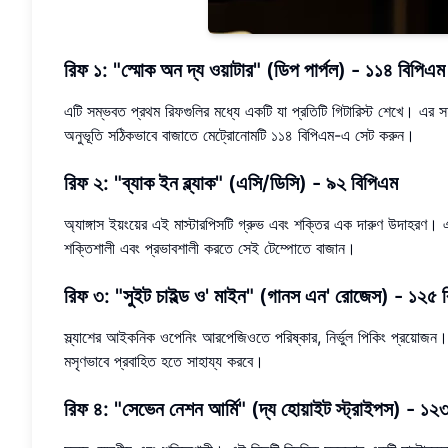
রিফ ১: "স্মোক অন দ্য ওয়াটার" (ডিপ পার্পল) - ১১৪ বিপিএম
এটি সম্ভবত প্রথম রিফগুলির মধ্যে একটি যা প্রতিটি গিটারিস্ট শেখে। এর 
অনুভূতি সঠিকভাবে বাজাতে মেট্রোনোমটি ১১৪ বিপিএম-এ সেট করুন।
রিফ ২: "ব্যাক ইন ব্ল্যাক" (এসি/ডিসি) - ৯২ বিপিএম
অ্যাঙ্গাস ইয়ংয়ের এই মাস্টারপিসটি গ্রুভ এবং শক্তির এক দারুণ উদাহরণ।
শক্তিশালী এবং প্রভাবশালী করতে সেই টেম্পোতে বাজান।
রিফ ৩: "সুইট চাইল্ড ও' মাইন" (গানস এন' রোজেস) - ১২৫ 
স্ল্যাশের আইকনিক ওপেনিং আরপেজিওতে পরিষ্কার, নির্ভুল পিকিং প্রয়োজন
মসৃণভাবে প্রবাহিত হতে সাহায্য করবে।
রিফ ৪: "সেভেন নেশন আর্মি" (দ্য হোয়াইট স্ট্রাইপস) - ১২