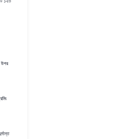
এটি ১২৩
র উপর
রিমিং
্দান্ত