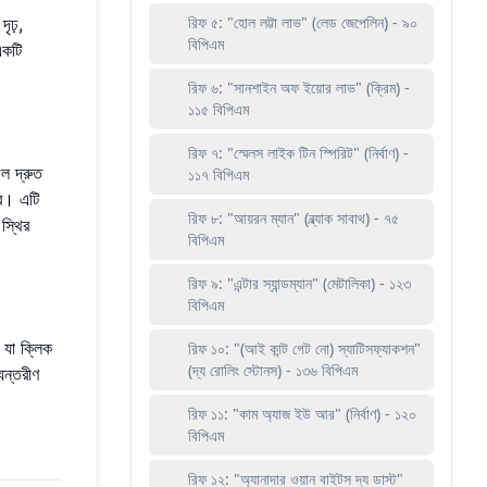
রিফ ৫: "হোল লট্টা লাভ" (লেড জেপেলিন) - ৯০
ৃঢ়,
বিপিএম
একটি
রিফ ৬: "সানশাইন অফ ইয়োর লাভ" (ক্রিম) -
১১৫ বিপিএম
রিফ ৭: "স্মেলস লাইক টিন স্পিরিট" (নির্বাণ) -
িল দ্রুত
১১৭ বিপিএম
রে। এটি
রিফ ৮: "আয়রন ম্যান" (ব্ল্যাক সাবাথ) - ৭৫
স্থির
বিপিএম
রিফ ৯: "এন্টার স্যান্ডম্যান" (মেটালিকা) - ১২৩
বিপিএম
 যা ক্লিক
রিফ ১০: "(আই কান্ট গেট নো) স্যাটিসফ্যাকশন"
(দ্য রোলিং স্টোনস) - ১৩৬ বিপিএম
যন্তরীণ
রিফ ১১: "কাম অ্যাজ ইউ আর" (নির্বাণ) - ১২০
বিপিএম
রিফ ১২: "অ্যানাদার ওয়ান বাইটস দ্য ডাস্ট"