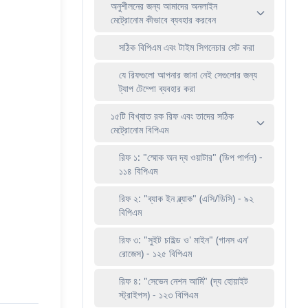
অনুশীলনের জন্য আমাদের অনলাইন
মেট্রোনোম কীভাবে ব্যবহার করবেন
সঠিক বিপিএম এবং টাইম সিগনেচার সেট করা
যে রিফগুলো আপনার জানা নেই সেগুলোর জন্য
ট্যাপ টেম্পো ব্যবহার করা
১৫টি বিখ্যাত রক রিফ এবং তাদের সঠিক
মেট্রোনোম বিপিএম
রিফ ১: "স্মোক অন দ্য ওয়াটার" (ডিপ পার্পল) -
১১৪ বিপিএম
রিফ ২: "ব্যাক ইন ব্ল্যাক" (এসি/ডিসি) - ৯২
বিপিএম
রিফ ৩: "সুইট চাইল্ড ও' মাইন" (গানস এন'
রোজেস) - ১২৫ বিপিএম
রিফ ৪: "সেভেন নেশন আর্মি" (দ্য হোয়াইট
স্ট্রাইপস) - ১২৩ বিপিএম