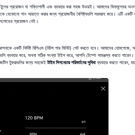
টুলের প্রয়োজন যা শক্তিশালী এবং ব্যবহার করা সহজ উভয়ই। আমাদের বিনামূল্যের
অনল
কে যেকোনো গান আয়ত্ত করার জন্য প্রয়োজনীয় বৈশিষ্ট্যগুলি সরবরাহ করে। এটি একটি বহ
নলোডের প্রয়োজন নেই।
, আপনাকে একটি নির্দিষ্ট বিপিএম (বিটস পার মিনিট) সেট করতে হবে। আমাদের হোমপেজে, 
ামগুলি ব্যবহার করে, অথবা সঠিক সংখ্যা টাইপ করে, আপনি টেম্পো সামঞ্জস্য করতে পারেন।
জটিল টুকরাগুলির জন্য সহজেই
টাইম সিগনেচার পরিবর্তনের সুবিধা
ব্যবহার করতে পারেন, যাত