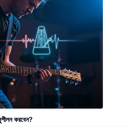
নুশীলন করবেন?