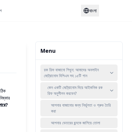
বাংলা
লগ
Menu
রক রিফ বাজানো শিখুন: আমাদের অনলাইন
মেট্রোনোম বিপিএম সহ ১৫টি গান
কেন একটি মেট্রোনোম দিয়ে আইকনিক রক
 ঠিক
রিফ অনুশীলন করবেন?
িষ্কার
পারে?
আপনার বাজানোর জন্য নির্ভুলতা ও গ্রুভ তৈরি
করা
আপনার ভেতরের ছন্দকে জাগিয়ে তোলা