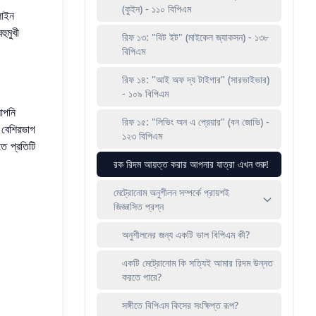
(কুইন) - ১১০ বিপিএম
াইন
ুমুখী
রিফ ১৩: "বিট ইট" (মাইকেল জ্যাকসন) - ১৩৮
বিপিএম
রিফ ১৪: "আই অফ দ্য টাইগার" (সারভাইভার)
- ১০৯ বিপিএম
আপনি
রিফ ১৫: "লিভিং অন এ প্রেয়ার" (বন জোভি) -
 বেশিরভাগ
১২৩ বিপিএম
ে প্রতিটি
রক রিদম আয়ত্ত করার আপনার যাত্রা এখন শুরু!
মেট্রোনোম অনুশীলন সম্পর্কে প্রায়শই
জিজ্ঞাসিত প্রশ্ন
অনুশীলনের জন্য একটি ভাল বিপিএম কী?
একটি মেট্রোনোম কি সত্যিই আমার রিদম উন্নত
করতে পারে?
সঙ্গীতে বিপিএম কিসের সংক্ষিপ্ত রূপ?