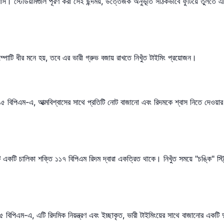
স। স্টেডিয়ামগুলি পূরণ করা সেই ছন্দময়, উত্তেজক অনুভূতি সঠিকভাবে ফুটিয়ে তুলতে 
োটি ধীর মনে হয়, তবে এর ভারী গ্রুভ বজায় রাখতে নিখুঁত টাইমিং প্রয়োজন।
১৫ বিপিএম-এ, আত্মবিশ্বাসের সাথে প্রতিটি নোট বাজানো এবং রিদমকে শ্বাস নিতে দেওয়া
 একটি চালিকা শক্তি ১১৭ বিপিএম রিদম দ্বারা একত্রিত থাকে। নিখুঁত সময়ে "চঙ্কি" স্ট্
িএম-এ, এটি রিদমিক নিয়ন্ত্রণ এবং ইচ্ছাকৃত, ভারী টাইমিংয়ের সাথে বাজানোর একটি দুর