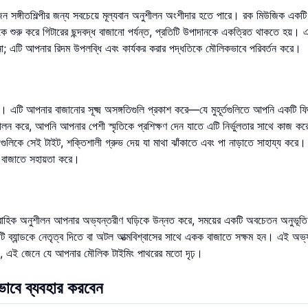
সঙ্গীতশিল্পীর জন্য সবচেয়ে মূল্যবান অনুশীলন অংশীদার হতে পারে। রক মিউজিক একটি দ
 শুরু করে গিটারের ছন্দবদ্ধ বাজানো পর্যন্ত, প্রতিটি উপাদানকে একত্রিত থাকতে হয়। 
না; এটি আপনার রিদম উপলব্ধি এবং কার্যকর করার পদ্ধতিকে মৌলিকভাবে পরিবর্তন করে।
া। এটি আপনার বাজানোর সূক্ষ্ম অসঙ্গতিগুলি প্রকাশ করে—যে মুহূর্তগুলিতে আপনি একটি ফ
শীলন করে, আপনি আপনার পেশী স্মৃতিকে প্রশিক্ষণ দেন যাতে এটি নির্ভুলতার সাথে কাজ ক
কে সেই টাইট, শক্তিশালী গ্রুভ দেয় যা মাথা ঝাঁকাতে এবং পা নাড়াতে সাহায্য করে। 
 বাজাতে সহায়তা করে।
ারাবাহিক অনুশীলন আপনার অভ্যন্তরীণ ঘড়িকে উন্নত করে, সময়ের একটি অবচেতন অনুভূতি
ব্যান্ডকে নেতৃত্ব দিতে বা অটল আত্মবিশ্বাসের সাথে একক বাজাতে সক্ষম হন। এই অভ্
়, এই জেনে যে আপনার মৌলিক টাইমিং পাথরের মতো দৃঢ়।
াবে ব্যবহার করবেন