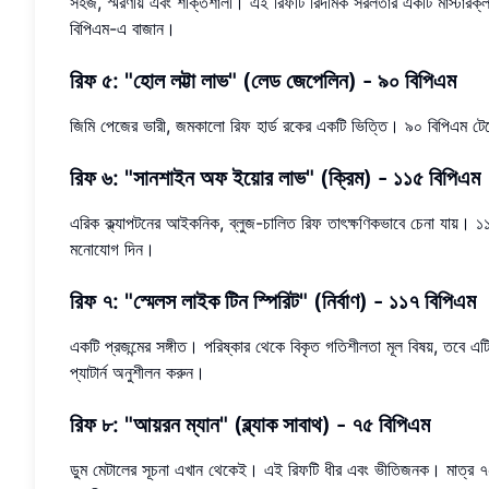
সহজ, স্মরণীয় এবং শক্তিশালী। এই রিফটি রিদমিক সরলতার একটি মাস্টারক্লা
বিপিএম-এ বাজান।
রিফ ৫: "হোল লট্টা লাভ" (লেড জেপেলিন) - ৯০ বিপিএম
জিমি পেজের ভারী, জমকালো রিফ হার্ড রকের একটি ভিত্তি। ৯০ বিপিএম টেম্প
রিফ ৬: "সানশাইন অফ ইয়োর লাভ" (ক্রিম) - ১১৫ বিপিএম
এরিক ক্ল্যাপটনের আইকনিক, ব্লুজ-চালিত রিফ তাৎক্ষণিকভাবে চেনা যায়। ১
মনোযোগ দিন।
রিফ ৭: "স্মেলস লাইক টিন স্পিরিট" (নির্বাণ) - ১১৭ বিপিএম
একটি প্রজন্মের সঙ্গীত। পরিষ্কার থেকে বিকৃত গতিশীলতা মূল বিষয়, তবে এটি
প্যাটার্ন অনুশীলন করুন।
রিফ ৮: "আয়রন ম্যান" (ব্ল্যাক সাবাথ) - ৭৫ বিপিএম
ডুম মেটালের সূচনা এখান থেকেই। এই রিফটি ধীর এবং ভীতিজনক। মাত্র ৭৫ বিপ