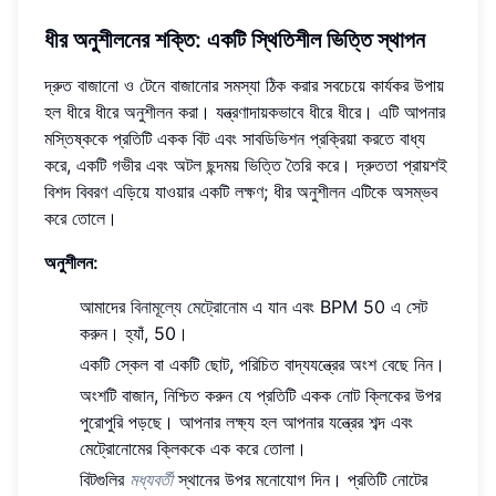
ধীর অনুশীলনের শক্তি: একটি স্থিতিশীল ভিত্তি স্থাপন
দ্রুত বাজানো ও টেনে বাজানোর সমস্যা ঠিক করার সবচেয়ে কার্যকর উপায়
হল ধীরে ধীরে অনুশীলন করা। যন্ত্রণাদায়কভাবে ধীরে ধীরে। এটি আপনার
মস্তিষ্ককে প্রতিটি একক বিট এবং সাবডিভিশন প্রক্রিয়া করতে বাধ্য
করে, একটি গভীর এবং অটল ছন্দময় ভিত্তি তৈরি করে। দ্রুততা প্রায়শই
বিশদ বিবরণ এড়িয়ে যাওয়ার একটি লক্ষণ; ধীর অনুশীলন এটিকে অসম্ভব
করে তোলে।
অনুশীলন:
আমাদের
বিনামূল্যে মেট্রোনোম
এ যান এবং BPM 50 এ সেট
করুন। হ্যাঁ, 50।
একটি স্কেল বা একটি ছোট, পরিচিত বাদ্যযন্ত্রের অংশ বেছে নিন।
অংশটি বাজান, নিশ্চিত করুন যে প্রতিটি একক নোট ক্লিকের উপর
পুরোপুরি পড়ছে। আপনার লক্ষ্য হল আপনার যন্ত্রের শব্দ এবং
মেট্রোনোমের ক্লিককে এক করে তোলা।
বিটগুলির
মধ্যবর্তী
স্থানের উপর মনোযোগ দিন। প্রতিটি নোটের