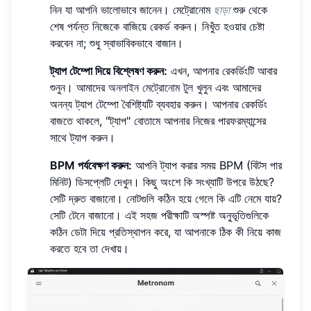
নিন যা আপনি ভালোভাবে জানেন। মেট্রোনোম
ছাড়া
শুরু থেকে
শেষ পর্যন্ত নিজেকে বাজিয়ে রেকর্ড করুন। নিখুঁত হওয়ার চেষ্টা
করবেন না; শুধু স্বাভাবিকভাবে বাজান।
ট্যাপ টেম্পো দিয়ে বিশ্লেষণ করুন:
এখন, আপনার রেকর্ডিংটি আবার
শুনুন। আমাদের
অনলাইন মেট্রোনোম টুল
খুলুন এবং আমাদের
অনন্য ট্যাপ টেম্পো বৈশিষ্ট্যটি ব্যবহার করুন। আপনার রেকর্ডিং
বাজতে থাকলে, "ট্যাপ" বোতামে আপনার নিজের পারফরম্যান্সের
সাথে ট্যাপ করুন।
BPM পর্যবেক্ষণ করুন:
আপনি ট্যাপ করার সময় BPM (বিটস পার
মিনিট) ডিসপ্লেটি দেখুন। কিছু অংশে কি সংখ্যাটি উপরে উঠছে?
সেটি দ্রুত বাজানো। নোটগুলি কঠিন হয়ে গেলে কি এটি নেমে যায়?
সেটি টেনে বাজানো। এই সহজ পরীক্ষাটি অস্পষ্ট অনুভূতিগুলিকে
কঠিন ডেটা দিয়ে প্রতিস্থাপন করে, যা আপনাকে ঠিক কী নিয়ে কাজ
করতে হবে তা দেখায়।