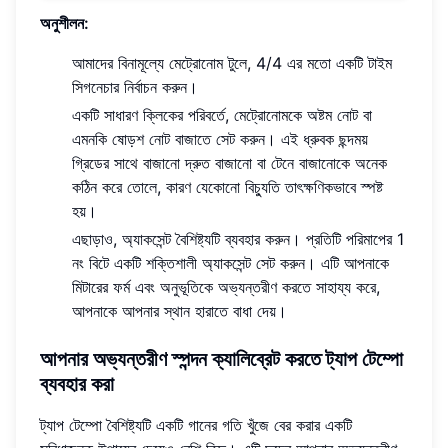
অনুশীলন:
আমাদের বিনামূল্যে মেট্রোনোম টুলে, 4/4 এর মতো একটি টাইম
সিগনেচার নির্বাচন করুন।
একটি সাধারণ ক্লিকের পরিবর্তে, মেট্রোনোমকে অষ্টম নোট বা
এমনকি ষোড়শ নোট বাজাতে সেট করুন। এই ধ্রুবক ছন্দময়
গ্রিডের সাথে বাজানো দ্রুত বাজানো বা টেনে বাজানোকে অনেক
কঠিন করে তোলে, কারণ যেকোনো বিচ্যুতি তাৎক্ষণিকভাবে স্পষ্ট
হয়।
এছাড়াও, অ্যাকসেন্ট বৈশিষ্ট্যটি ব্যবহার করুন। প্রতিটি পরিমাপের 1
নং বিটে একটি শক্তিশালী অ্যাকসেন্ট সেট করুন। এটি আপনাকে
মিটারের ফর্ম এবং অনুভূতিকে অভ্যন্তরীণ করতে সাহায্য করে,
আপনাকে আপনার স্থান হারাতে বাধা দেয়।
আপনার অভ্যন্তরীণ স্পন্দন ক্যালিব্রেট করতে ট্যাপ টেম্পো
ব্যবহার করা
ট্যাপ টেম্পো বৈশিষ্ট্যটি একটি গানের গতি খুঁজে বের করার একটি