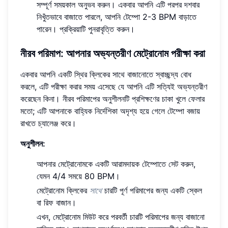
সম্পূর্ণ সময়কাল অনুভব করুন। একবার আপনি এটি পরপর দশবার
নিখুঁতভাবে বাজাতে পারলে, আপনি টেম্পো 2-3 BPM বাড়াতে
পারেন। প্রক্রিয়াটি পুনরাবৃত্তি করুন।
নীরব পরিমাপ: আপনার অভ্যন্তরীণ মেট্রোনোম পরীক্ষা করা
একবার আপনি একটি স্থির ক্লিকের সাথে বাজানোতে স্বাচ্ছন্দ্য বোধ
করলে, এটি পরীক্ষা করার সময় এসেছে যে আপনি এটি সত্যিই অভ্যন্তরীণ
করেছেন কিনা। নীরব পরিমাপের অনুশীলনটি প্রশিক্ষণের চাকা খুলে ফেলার
মতো; এটি আপনাকে বাহ্যিক নির্দেশিকা অদৃশ্য হয়ে গেলে টেম্পো বজায়
রাখতে চ্যালেঞ্জ করে।
অনুশীলন:
আপনার মেট্রোনোমকে একটি আরামদায়ক টেম্পোতে সেট করুন,
যেমন 4/4 সময়ে 80 BPM।
মেট্রোনোম ক্লিকের
সাথে
চারটি পূর্ণ পরিমাপের জন্য একটি স্কেল
বা রিফ বাজান।
এখন, মেট্রোনোম মিউট করে পরবর্তী চারটি পরিমাপের জন্য বাজানো