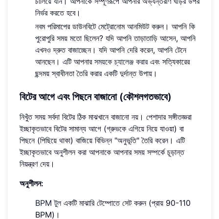
চালিয়ে যান। আপনাকে সম্পূর্ণরূপে আপনার অভ্যন্তরীণ ঘড়ির উপর
নির্ভর করতে হবে।
নবম পরিমাপের ডাউনবিটে মেট্রোনোম আনমিউট করুন। আপনি কি
পুরোপুরি সময় মতো ছিলেন? যদি আপনি তাড়াতাড়ি আসেন, আপনি
এখনও দ্রুত বাজাচ্ছেন। যদি আপনি দেরি করেন, আপনি টেনে
আনছেন। এটি আপনার
সময়কে চ্যালেঞ্জ করার
এবং সত্যিকারের
ছন্দময় স্বাধীনতা তৈরি করার একটি দুর্দান্ত উপায়।
বিটের আগে এবং পিছনে বাজানো (কৌশলগতভাবে)
নিখুঁত সময় সর্বদা বিটের ঠিক মাঝখানে বাজানো নয়। পেশাদার সঙ্গীতজ্ঞরা
ইচ্ছাকৃতভাবে বিটের সামান্য আগে (গ্রুভকে এগিয়ে নিয়ে যাওয়া) বা
পিছনে (পিছিয়ে থাকা) বাজিয়ে বিভিন্ন "অনুভূতি" তৈরি করেন। এটি
ইচ্ছাকৃতভাবে অনুশীলন করা আপনাকে আপনার সময় সম্পর্কে চূড়ান্ত
নিয়ন্ত্রণ দেয়।
অনুশীলন:
BPM টুল
একটি মাঝারি টেম্পোতে সেট করুন (প্রায় 90-110
BPM)।