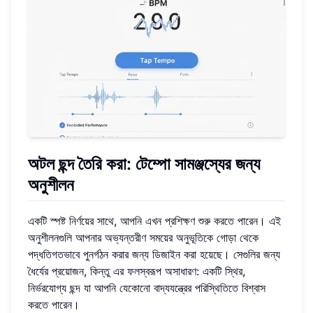
অটল ছন্দ তৈরি করা: টেম্পো সামঞ্জস্যের জন্য
অনুশীলন
একটি স্পষ্ট নির্ণয়ের সাথে, আপনি এখন প্রশিক্ষণ শুরু করতে পারেন। এই
অনুশীলনগুলি আপনার অভ্যন্তরীণ সময়ের অনুভূতিকে গোড়া থেকে
পদ্ধতিগতভাবে পুনর্গঠন করার জন্য ডিজাইন করা হয়েছে। সেগুলির জন্য
ধৈর্যের প্রয়োজন, কিন্তু এর ফলস্বরূপ অসাধারণ: একটি স্থির,
নির্ভরযোগ্য ছন্দ যা আপনি যেকোনো বাদ্যযন্ত্রের পরিস্থিতিতে বিশ্বাস
করতে পারেন।