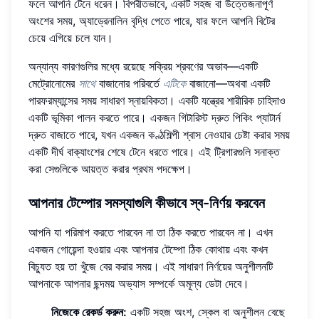
ফলে আপনি টেনে ধরেন। বিপরীতভাবে, একটি সহজ বা উত্তেজনাপূর্ণ
অংশের সময়, অ্যাড্রেনালিন বৃদ্ধি পেতে পারে, যার ফলে আপনি বিটের
চেয়ে এগিয়ে চলে যান।
অন্যান্য কারণগুলির মধ্যে রয়েছে সক্রিয় শ্রবণের অভাব—একটি
মেট্রোনোমের
সাথে
বাজানোর পরিবর্তে
এটিকে
বাজানো—অথবা একটি
পারফরম্যান্সের সময় সাধারণ স্নায়বিকতা। একটি যন্ত্রের শারীরিক চাহিদাও
একটি ভূমিকা পালন করতে পারে। একজন গিটারিস্ট দ্রুত পিকিং প্যাটার্ন
দ্রুত বাজাতে পারে, যখন একজন কণ্ঠশিল্পী শ্বাস নেওয়ার চেষ্টা করার সময়
একটি দীর্ঘ বাক্যাংশের শেষে টেনে ধরতে পারে। এই ট্রিগারগুলি সনাক্ত
করা সেগুলিকে আয়ত্ত করার প্রথম পদক্ষেপ।
আপনার টেম্পোর সমস্যাগুলি কীভাবে স্ব-নির্ণয় করবেন
আপনি যা পরিমাপ করতে পারবেন না তা ঠিক করতে পারবেন না। এখন
একজন গোয়েন্দা হওয়ার এবং আপনার টেম্পো ঠিক কোথায় এবং কখন
বিচ্যুত হয় তা খুঁজে বের করার সময়। এই সাধারণ নির্ণয়ের অনুশীলনটি
আপনাকে আপনার ছন্দময় অভ্যাস সম্পর্কে অমূল্য ডেটা দেবে।
নিজেকে রেকর্ড করুন:
একটি সহজ অংশ, স্কেল বা অনুশীলন বেছে