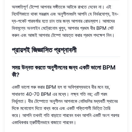
অসঙ্গতিপূর্ণ টেম্পো আপনার সঙ্গীতকে আটকে রাখতে দেবেন না। এই
নির্দেশিকাতে থাকা সরঞ্জাম এবং অনুশীলনগুলি আপনি যে নির্ভরযোগ্য, ইন-
দ্য-পকেট পারফর্মার হতে চান তার জন্য আপনার রোডম্যাপ। আমাদের
বিনামূল্যে অনলাইন মেট্রোনোম
খুলুন, আপনার প্রথম ধীর BPM সেট
করুন এবং আজই আপনার টেম্পো আয়ত্ত করার প্রথম পদক্ষেপ নিন।
প্রায়শই জিজ্ঞাসিত প্রশ্নাবলী
সময় উন্নত করতে অনুশীলনের জন্য একটি ভালো BPM
কী?
একটি ভালো শুরু করার BPM হল যা অবিশ্বাস্যভাবে ধীর মনে হয়,
সাধারণত 40-70 BPM এর মধ্যে। লক্ষ্য গতি নয়; এটি পরম
নির্ভুলতা। ধীর টেম্পোতে অনুশীলন আপনাকে নোটগুলির মধ্যবর্তী স্থানের
দিকে মনোযোগ দিতে বাধ্য করে এবং একটি শক্তিশালী ভিত্তি তৈরি
করে। আপনি তখনই গতি বাড়াতে পারবেন যখন আপনি একটি অংশ পরপর
একাধিকবার ত্রুটিহীনভাবে বাজাতে পারবেন।