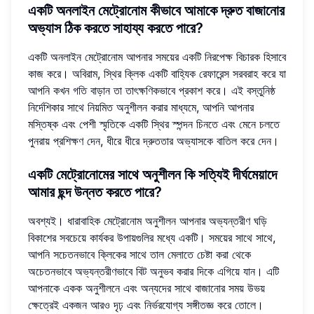
একটি অনলাইন মেট্রোনোম কীভাবে আমাকে দ্রুত বাজানোর
অভ্যাস ঠিক করতে সাহায্য করতে পারে?
একটি অনলাইন মেট্রোনোম আপনার সময়ের একটি নিরপেক্ষ বিচারক হিসাবে
কাজ করে। অবিরাম, স্থির ক্লিক একটি বাহ্যিক রেফারেন্স সরবরাহ করে যা
আপনি কখন গতি বাড়ান তা তাৎক্ষণিকভাবে প্রকাশ করে। এই বস্তুনিষ্ঠ
নির্দেশিকার সাথে নিয়মিত অনুশীলন করার মাধ্যমে, আপনি আপনার
মস্তিষ্ক এবং পেশী স্মৃতিকে একটি স্থির স্পন্দন চিনতে এবং মেনে চলতে
পুনরায় প্রশিক্ষণ দেন, ধীরে ধীরে দ্রুততার অভ্যাসকে বাতিল করে দেন।
একটি মেট্রোনোমের সাথে অনুশীলন কি সত্যিই দীর্ঘমেয়াদে
আমার ছন্দ উন্নত করতে পারে?
অবশ্যই। ধারাবাহিক মেট্রোনোম অনুশীলন আপনার অভ্যন্তরীণ ঘড়ি
বিকাশের সবচেয়ে কার্যকর উপায়গুলির মধ্যে একটি। সময়ের সাথে সাথে,
আপনি সচেতনভাবে ক্লিকের সাথে তাল মেলাতে চেষ্টা করা থেকে
অচেতনভাবে অভ্যন্তরীণভাবে বিট অনুভব করার দিকে এগিয়ে যান। এটি
আপনাকে একক অনুশীলনে এবং অন্যদের সাথে বাজানোর সময় উভয়
ক্ষেত্রেই একজন আরও দৃঢ় এবং নির্ভরযোগ্য সঙ্গীতজ্ঞ করে তোলে।