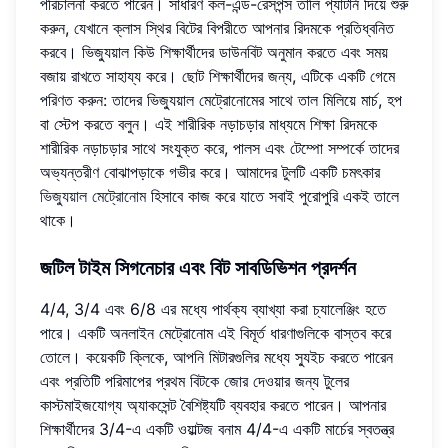
পরিচালনা করতে পারেন। সাধারণ কল-এন্ড-রেসপন্স তালি প্যাটার্ন দিয়ে শুরু
করুন, যেখানে ক্লাস স্থির বিটের বিপরীতে আপনার রিদমকে প্রতিধ্বনিত
করবে। ভিজ্যুয়াল কিউ শিক্ষার্থীদের ডাউনবিট অনুমান করতে এবং সময়
বজায় রাখতে সাহায্য করে। ছোট শিক্ষার্থীদের জন্য, এটিকে একটি গেমে
পরিণত করুন: তাদের ভিজ্যুয়াল মেট্রোনোমের সাথে তাল মিলিয়ে মার্চ, হপ
বা স্টেপ করতে বলুন। এই শারীরিক নড়াচড়ার মাধ্যমে শিক্ষা রিদমকে
শারীরিক নড়াচড়ার সাথে সংযুক্ত করে, পালস এবং টেম্পো সম্পর্কে তাদের
অভ্যন্তরীণ বোঝাপড়াকে গভীর করে। আমাদের টুলটি একটি চমৎকার
ভিজ্যুয়াল মেট্রোনোম
হিসাবে কাজ করে যাতে সবাই পুরোপুরি একই তালে
থাকে।
জটিল টাইম সিগনেচার এবং বিট সাবডিভিশন প্রদর্শন
4/4, 3/4 এবং 6/8 এর মধ্যে পার্থক্য ব্যাখ্যা করা চ্যালেঞ্জিং হতে
পারে। একটি অনলাইন মেট্রোনোম এই বিমূর্ত ধারণাগুলিকে বাস্তব করে
তোলে। কয়েকটি ক্লিকে, আপনি মিটারগুলির মধ্যে স্যুইচ করতে পারেন
এবং প্রতিটি পরিমাপের প্রথম বিটকে জোর দেওয়ার জন্য টুলের
কাস্টমাইজযোগ্য অ্যাকসেন্ট বৈশিষ্ট্যটি ব্যবহার করতে পারেন। আপনার
শিক্ষার্থীদের 3/4-এ একটি ওয়াল্টজ বনাম 4/4-এ একটি মার্চের স্বতন্ত্র