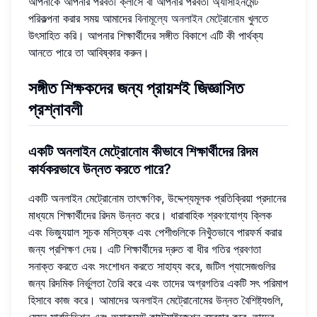
আপনাকে আপনার পরবর্তী ক্লাসে বা আপনার পরবর্তী অ্যাসাইনমেন্ট
পরিকল্পনা করার সময় আমাদের
বিনামূল্যে অনলাইন মেট্রোনোম
খুলতে
উৎসাহিত করি। আপনার শিক্ষার্থীদের সঙ্গীত বিকাশে এটি কী পার্থক্য
আনতে পারে তা আবিষ্কার করুন।
সঙ্গীত শিক্ষকদের জন্য প্রায়শই জিজ্ঞাসিত
প্রশ্নাবলী
একটি অনলাইন মেট্রোনোম কীভাবে শিক্ষার্থীদের রিদম
কার্যকরভাবে উন্নত করতে পারে?
একটি অনলাইন মেট্রোনোম তাৎক্ষণিক, উদ্দেশ্যমূলক প্রতিক্রিয়া প্রদানের
মাধ্যমে শিক্ষার্থীদের রিদম উন্নত করে। ধারাবাহিক শ্রবণযোগ্য ক্লিক
এবং ভিজ্যুয়াল সূচক মস্তিষ্ক এবং পেশীগুলিকে নিখুঁতভাবে পারফর্ম করার
জন্য প্রশিক্ষণ দেয়। এটি শিক্ষার্থীদের দ্রুত বা ধীর গতির প্রবণতা
সনাক্ত করতে এবং সংশোধন করতে সাহায্য করে, জটিল প্যাসেজগুলির
জন্য রিদমিক নির্ভুলতা তৈরি করে এবং তাদের অগ্রগতির একটি সৎ পরিমাপ
হিসাবে কাজ করে। আমাদের অনলাইন মেট্রোনোমের উন্নত বৈশিষ্ট্যগুলি,
যেমন সাবডিভিশন এবং অ্যাকসেন্ট কাস্টমাইজেশন ব্যবহার করে, তাদের