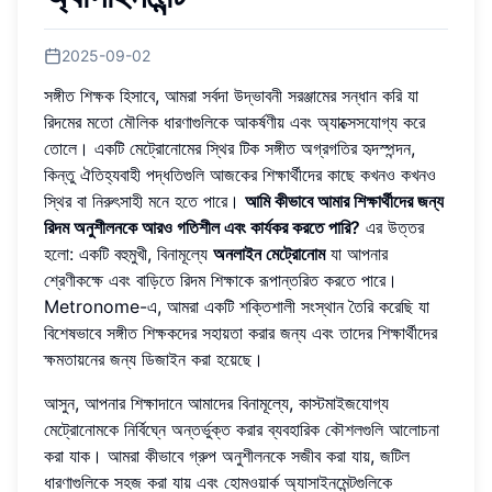
2025-09-02
সঙ্গীত শিক্ষক হিসাবে, আমরা সর্বদা উদ্ভাবনী সরঞ্জামের সন্ধান করি যা
রিদমের মতো মৌলিক ধারণাগুলিকে আকর্ষণীয় এবং অ্যাক্সেসযোগ্য করে
তোলে। একটি মেট্রোনোমের স্থির টিক সঙ্গীত অগ্রগতির হৃদস্পন্দন,
কিন্তু ঐতিহ্যবাহী পদ্ধতিগুলি আজকের শিক্ষার্থীদের কাছে কখনও কখনও
স্থির বা নিরুৎসাহী মনে হতে পারে।
আমি কীভাবে আমার শিক্ষার্থীদের জন্য
রিদম অনুশীলনকে আরও গতিশীল এবং কার্যকর করতে পারি?
এর উত্তর
হলো: একটি বহুমুখী, বিনামূল্যে
অনলাইন মেট্রোনোম
যা আপনার
শ্রেণীকক্ষে এবং বাড়িতে রিদম শিক্ষাকে রূপান্তরিত করতে পারে।
Metronome-এ, আমরা একটি শক্তিশালী সংস্থান তৈরি করেছি যা
বিশেষভাবে সঙ্গীত শিক্ষকদের সহায়তা করার জন্য এবং তাদের শিক্ষার্থীদের
ক্ষমতায়নের জন্য ডিজাইন করা হয়েছে।
আসুন, আপনার শিক্ষাদানে আমাদের বিনামূল্যে, কাস্টমাইজযোগ্য
মেট্রোনোমকে নির্বিঘ্নে অন্তর্ভুক্ত করার ব্যবহারিক কৌশলগুলি আলোচনা
করা যাক। আমরা কীভাবে গ্রুপ অনুশীলনকে সজীব করা যায়, জটিল
ধারণাগুলিকে সহজ করা যায় এবং হোমওয়ার্ক অ্যাসাইনমেন্টগুলিকে