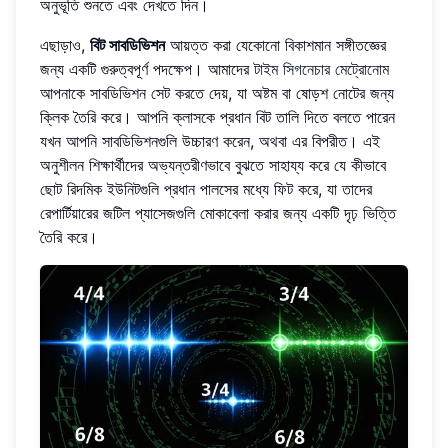
অনুভূতি শুনতে এবং দেখতে দিন।
এছাড়াও,
বিট সাবডিভিশন
আয়ত্ত করা যেকোনো বিকাশমান সঙ্গীতজ্ঞের
জন্য একটি গুরুত্বপূর্ণ পদক্ষেপ। আমাদের
টাইম সিগনেচার মেট্রোনোম
আপনাকে সাবডিভিশন সেট করতে দেয়, যা অষ্টম বা ষোড়শ নোটের জন্য
ক্লিক তৈরি করে। আপনি ক্লাসকে প্রধান বিট তালি দিতে বলতে পারেন
যখন আপনি সাবডিভিশনগুলি উচ্চারণ করেন, অথবা এর বিপরীত। এই
অনুশীলন শিক্ষার্থীদের অভ্যন্তরীণভাবে বুঝতে সাহায্য করে যে কীভাবে
ছোট রিদমিক ইউনিটগুলি প্রধান পালসের মধ্যে ফিট করে, যা তাদের
রেপার্টিয়ারের জটিল প্যাসেজগুলি মোকাবেলা করার জন্য একটি দৃঢ় ভিত্তি
তৈরি করে।