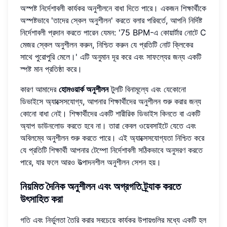
অস্পষ্ট নির্দেশাবলী কার্যকর অনুশীলনে বাধা দিতে পারে। একজন শিক্ষার্থীকে
অস্পষ্টভাবে 'তাদের স্কেল অনুশীলন' করতে বলার পরিবর্তে, আপনি নির্দিষ্ট
নির্দেশাবলী প্রদান করতে পারেন যেমন: '75 BPM-এ কোয়ার্টার নোটে C
মেজর স্কেল অনুশীলন করুন, নিশ্চিত করুন যে প্রতিটি নোট ক্লিকের
সাথে পুরোপুরি মেলে।' এটি অনুমান দূর করে এবং সাফল্যের জন্য একটি
স্পষ্ট মান প্রতিষ্ঠা করে।
কারণ আমাদের
হোমওয়ার্ক অনুশীলন
টুলটি বিনামূল্যে এবং যেকোনো
ডিভাইসে অ্যাক্সেসযোগ্য, আপনার শিক্ষার্থীদের অনুশীলন শুরু করার জন্য
কোনো বাধা নেই। শিক্ষার্থীদের একটি শারীরিক ডিভাইস কিনতে বা একটি
অ্যাপ ডাউনলোড করতে হবে না। তারা কেবল ওয়েবসাইটে যেতে এবং
অবিলম্বে অনুশীলন শুরু করতে পারে। এই অ্যাক্সেসযোগ্যতা নিশ্চিত করে
যে প্রতিটি শিক্ষার্থী আপনার টেম্পো নির্দেশাবলী সঠিকভাবে অনুসরণ করতে
পারে, যার ফলে আরও উত্পাদনশীল অনুশীলন সেশন হয়।
নিয়মিত দৈনিক অনুশীলন এবং অগ্রগতি ট্র্যাক করতে
উৎসাহিত করা
গতি এবং নির্ভুলতা তৈরি করার সবচেয়ে কার্যকর উপায়গুলির মধ্যে একটি হল