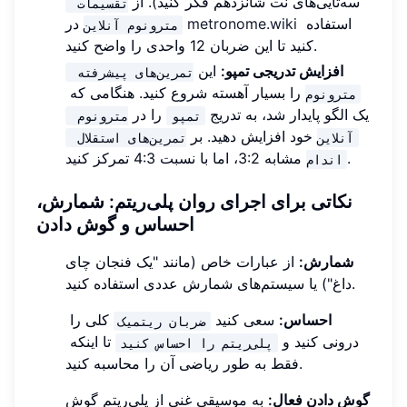
سه‌تایی‌های نت شانزدهم فکر کنید). از
تقسیمات 
استفاده
metronome.wiki
در
مترونوم آنلاین
کنید تا این ضربان 12 واحدی را واضح کنید.
افزایش تدریجی تمپو:
این
تمرین‌های پیشرفته 
را بسیار آهسته شروع کنید. هنگامی که
مترونوم
یک الگو پایدار شد، به تدریج
را در
تمپو
مترونوم 
خود افزایش دهید. بر
آنلاین
تمرین‌های استقلال 
مشابه 3:2، اما با نسبت 4:3 تمرکز کنید.
اندام
نکاتی برای اجرای روان پلی‌ریتم: شمارش،
احساس و گوش دادن
شمارش:
از عبارات خاص (مانند "یک فنجان چای
داغ") یا سیستم‌های شمارش عددی استفاده کنید.
احساس:
سعی کنید
کلی را
ضربان ریتمیک
درونی کنید و
تا اینکه
پلی‌ریتم را احساس کنید
فقط به طور ریاضی آن را محاسبه کنید.
گوش دادن فعال:
به موسیقی غنی از پلی‌ریتم گوش