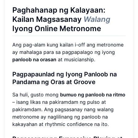
Paghahanap ng Kalayaan:
Kailan Magsasanay
Walang
Iyong
Online Metronome
Ang pag-alam kung kailan i-off ang metronome
ay mahalaga para sa pagpapalago ng iyong
panloob na orasan
at musicianship.
Pagpapaunlad ng Iyong Panloob na
Pandama ng Oras at Groove
Sa huli, gusto mong
bumuo ng panloob na ritmo
– isang likas na pakiramdam ng pulso at
pakiramdam. Ang pagsasanay nang walang
metronome ay naglilinang ng panloob na
kakayahan at rhythmic confidence na ito.