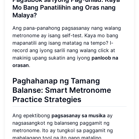
Mo Bang Panatilihin ang Oras nang
Malaya?
Ang pana-panahong pagsasanay nang walang
metronome ay isang self-test. Kaya mo bang
mapanatili ang isang matatag na tempo? I-
record ang iyong sarili nang walang click at
makinig upang sukatin ang iyong
panloob na
orasan
.
Paghahanap ng Tamang
Balanse:
Smart Metronome
Practice
Strategies
Ang epektibong
pagsasanay sa musika
ay
nagsasangkot ng balanseng paggamit ng
metronome. Ito ay tungkol sa paggamit ng
mahalagang tool na ito nang matalino.