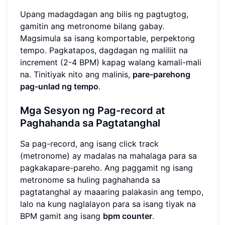
Upang madagdagan ang bilis ng pagtugtog,
gamitin ang metronome bilang gabay.
Magsimula sa isang komportable, perpektong
tempo. Pagkatapos, dagdagan ng maliliit na
increment (2-4 BPM) kapag walang kamali-mali
na. Tinitiyak nito ang malinis,
pare-parehong
pag-unlad ng tempo
.
Mga Sesyon ng Pag-record at
Paghahanda sa Pagtatanghal
Sa pag-record, ang isang click track
(metronome) ay madalas na mahalaga para sa
pagkakapare-pareho. Ang paggamit ng isang
metronome sa huling paghahanda sa
pagtatanghal ay maaaring palakasin ang tempo,
lalo na kung naglalayon para sa isang tiyak na
BPM gamit ang isang
bpm counter
.