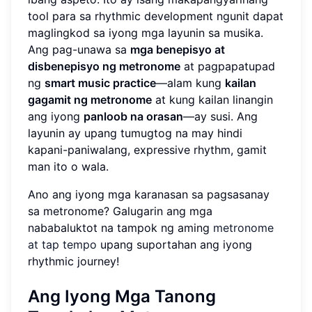
tool para sa rhythmic development ngunit dapat
maglingkod sa iyong mga layunin sa musika.
Ang pag-unawa sa
mga benepisyo at
disbenepisyo ng metronome
at pagpapatupad
ng
smart music practice
—alam kung
kailan
gagamit ng metronome
at kung kailan linangin
ang iyong
panloob na orasan
—ay susi. Ang
layunin ay upang tumugtog na may hindi
kapani-paniwalang, expressive rhythm, gamit
man ito o wala.
Ano ang iyong mga karanasan sa pagsasanay
sa metronome? Galugarin ang mga
nababaluktot na tampok ng aming
metronome
at tap tempo
upang suportahan ang iyong
rhythmic journey!
Ang Iyong Mga Tanong