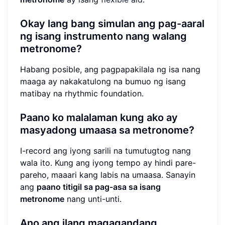
Okay lang bang simulan ang pag-aaral
ng isang instrumento nang walang
metronome?
Habang posible, ang pagpapakilala ng isa nang
maaga ay nakakatulong na bumuo ng isang
matibay na rhythmic foundation.
Paano ko malalaman kung ako ay
masyadong umaasa sa metronome?
I-record ang iyong sarili na tumutugtog nang
wala ito. Kung ang iyong tempo ay hindi pare-
pareho, maaari kang labis na umaasa. Sanayin
ang
paano titigil sa pag-asa sa isang
metronome
nang unti-unti.
Ano ang ilang magagandang