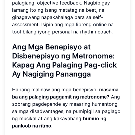
palagiang, objective feedback. Nagbibigay
lamang ito ng isang matatag na beat, na
ginagawang napakahalaga para sa self-
assessment. Isipin ang
mga libreng online na
tool
bilang iyong personal na rhythm coach.
Ang
Mga Benepisyo at
Disbenepisyo ng Metronome
:
Kapag Ang Palaging Pag-click
Ay Nagiging Panangga
Habang malinaw ang mga benepisyo,
masama
ba ang palaging paggamit ng metronome?
Ang
sobrang pagdepende ay maaaring humantong
sa mga disadvantages, na pumipigil sa paglago
ng musikal at ang kakayahang
bumuo ng
panloob na ritmo
.