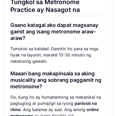
Tungkol sa Metronome
Practice ay Nasagot na
Gaano katagal ako dapat magsanay
gamit ang isang metronome araw-
araw?
Tumutok sa kalidad. Gamitin ito para sa mga
tiyak na layunin, marahil 15-30 minuto ng
nakatuong gawain.
Maaari bang makapinsala sa aking
musicality ang sobrang paggamit ng
metronome?
Oo, kung ito ay humahantong sa mekanikal na
pagtugtog at pumipigil sa iyong
panloob na
ritmo
. Ang balanse ay susi. Ang aming
online
metronome
ay isang
flexible aid
.