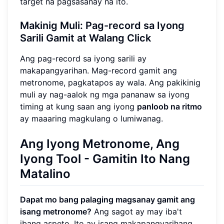
target na pagsasanay na ito.
Makinig Muli: Pag-record sa Iyong
Sarili Gamit at Walang Click
Ang pag-record sa iyong sarili ay
makapangyarihan. Mag-record gamit ang
metronome, pagkatapos ay wala. Ang pakikinig
muli ay nag-aalok ng mga pananaw sa iyong
timing at kung saan ang iyong
panloob na ritmo
ay maaaring magkulang o lumiwanag.
Ang Iyong Metronome, Ang
Iyong Tool - Gamitin Ito Nang
Matalino
Dapat mo bang palaging magsanay gamit ang
isang metronome?
Ang sagot ay may iba't
ibang aspeto. Ito ay isang makapangyarihang