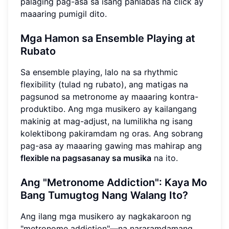
palaging pag-asa sa isang panlabas na click ay
maaaring pumigil dito.
Mga Hamon sa Ensemble Playing at
Rubato
Sa ensemble playing, lalo na sa rhythmic
flexibility (tulad ng rubato), ang matigas na
pagsunod sa metronome ay maaaring kontra-
produktibo. Ang mga musikero ay kailangang
makinig at mag-adjust, na lumilikha ng isang
kolektibong pakiramdam ng oras. Ang sobrang
pag-asa ay maaaring gawing mas mahirap ang
flexible na pagsasanay sa musika
na ito.
Ang "Metronome Addiction": Kaya Mo
Bang Tumugtog Nang Walang Ito?
Ang ilang mga musikero ay nagkakaroon ng
"metronome addiction"—na nararamdamang