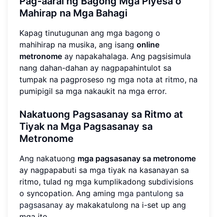
Pag-aaral ng Bagong Mga Piyesa o
Mahirap na Mga Bahagi
Kapag tinutugunan ang mga bagong o
mahihirap na musika, ang isang
online
metronome
ay napakahalaga. Ang pagsisimula
nang dahan-dahan ay nagpapahintulot sa
tumpak na pagproseso ng mga nota at ritmo, na
pumipigil sa mga nakaukit na mga error.
Nakatuong Pagsasanay sa Ritmo at
Tiyak na Mga Pagsasanay sa
Metronome
Ang nakatuong
mga pagsasanay sa metronome
ay nagpapabuti sa mga tiyak na kasanayan sa
ritmo, tulad ng mga kumplikadong subdivisions
o syncopation. Ang aming
mga pantulong sa
pagsasanay
ay makakatulong na i-set up ang
mga ito.