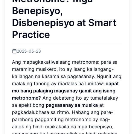
Benepisyo,
Disbenepisyo at Smart
Practice
2025-05-23
Ang mapagkakatiwalaang metronome: para sa
maraming musikero, ito ay isang kailangang-
kailangan na kasama sa pagsasanay. Ngunit ang
malaking tanong ay madalas na lumitaw:
dapat
mo bang palaging magsanay gamit ang isang
metronome?
Ang debateng ito ay tumatalakay
sa epektibong
pagsasanay sa musika
at
pagkadalubhasa sa ritmo. Habang ang pare-
parehong paggamit ng metronome ay nag-
aalok ng hindi maikakaila na mga benepisyo,
ang walang tigil na pag-click ay hindi palaging