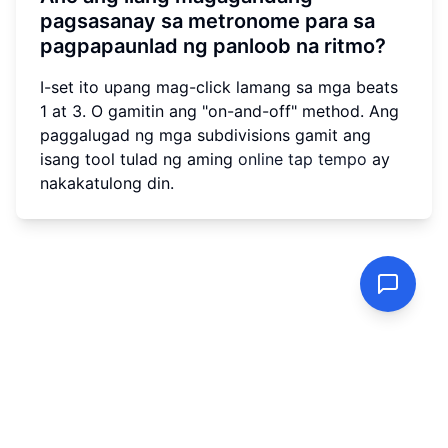
pagsasanay sa metronome para sa
pagpapaunlad ng panloob na ritmo?
I-set ito upang mag-click lamang sa mga beats
1 at 3. O gamitin ang "on-and-off" method. Ang
paggalugad ng mga subdivisions gamit ang
isang tool tulad ng aming
online tap tempo
ay
nakakatulong din.
Patakaran sa Pagkapribado
|
Mga Tuntunin ng Serbisyo