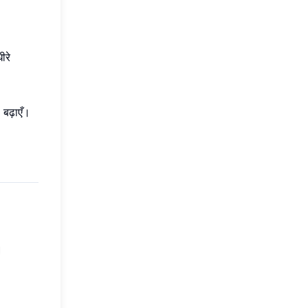
ीरे
बढ़ाएँ।
।