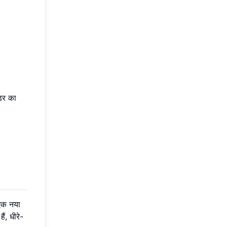
डर का
 एक नया
ं, धीरे-