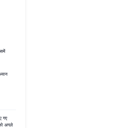
समें
ध्यान
ए गए
को अगले