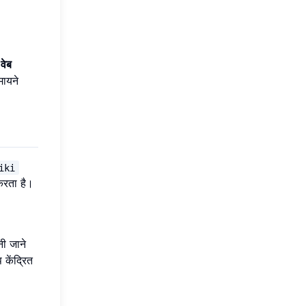
क
वेब
मायने
iki
करता है।
ी जाने
केंद्रित