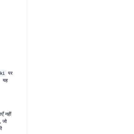
पर
iki
ै। यह
एँ नहीं
, जो
की