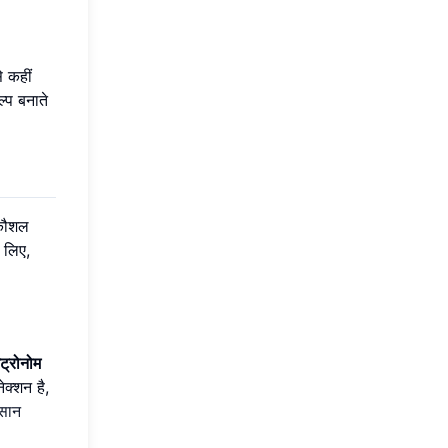
 कहीं
्प बनाते
 कौशल
 लिए,
ट्रोनोम
ेक्शन है,
सान