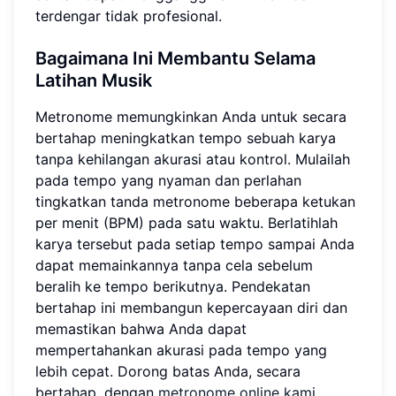
terdengar tidak profesional.
Bagaimana Ini Membantu Selama
Latihan Musik
Metronome memungkinkan Anda untuk secara
bertahap meningkatkan tempo sebuah karya
tanpa kehilangan akurasi atau kontrol. Mulailah
pada tempo yang nyaman dan perlahan
tingkatkan tanda metronome beberapa ketukan
per menit (BPM) pada satu waktu. Berlatihlah
karya tersebut pada setiap tempo sampai Anda
dapat memainkannya tanpa cela sebelum
beralih ke tempo berikutnya. Pendekatan
bertahap ini membangun kepercayaan diri dan
memastikan bahwa Anda dapat
mempertahankan akurasi pada tempo yang
lebih cepat. Dorong batas Anda, secara
bertahap, dengan
metronome online kami
.