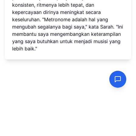
konsisten, ritmenya lebih tepat, dan
kepercayaan dirinya meningkat secara
keseluruhan. "Metronome adalah hal yang
mengubah segalanya bagi saya," kata Sarah. "Ini
membantu saya mengembangkan keterampilan
yang saya butuhkan untuk menjadi musisi yang
lebih baik."
Kebijakan Privasi
|
Ketentuan Layanan