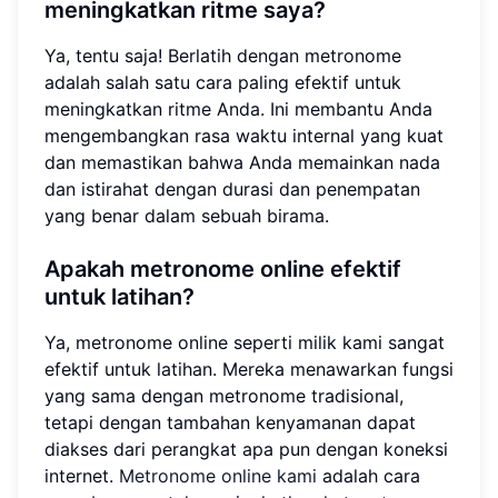
meningkatkan ritme saya?
Ya, tentu saja! Berlatih dengan metronome
adalah salah satu cara paling efektif untuk
meningkatkan ritme Anda. Ini membantu Anda
mengembangkan rasa waktu internal yang kuat
dan memastikan bahwa Anda memainkan nada
dan istirahat dengan durasi dan penempatan
yang benar dalam sebuah birama.
Apakah metronome online efektif
untuk latihan?
Ya, metronome online seperti milik kami sangat
efektif untuk latihan. Mereka menawarkan fungsi
yang sama dengan metronome tradisional,
tetapi dengan tambahan kenyamanan dapat
diakses dari perangkat apa pun dengan koneksi
internet.
Metronome online kami
adalah cara