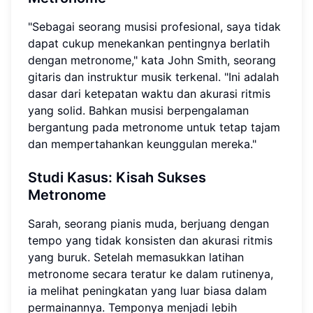
"Sebagai seorang musisi profesional, saya tidak
dapat cukup menekankan pentingnya berlatih
dengan metronome," kata John Smith, seorang
gitaris dan instruktur musik terkenal. "Ini adalah
dasar dari ketepatan waktu dan akurasi ritmis
yang solid. Bahkan musisi berpengalaman
bergantung pada metronome untuk tetap tajam
dan mempertahankan keunggulan mereka."
Studi Kasus: Kisah Sukses
Metronome
Sarah, seorang pianis muda, berjuang dengan
tempo yang tidak konsisten dan akurasi ritmis
yang buruk. Setelah memasukkan latihan
metronome secara teratur ke dalam rutinenya,
ia melihat peningkatan yang luar biasa dalam
permainannya. Temponya menjadi lebih