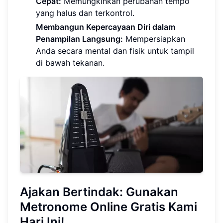
Cepat:
Memungkinkan perubahan tempo
yang halus dan terkontrol.
Membangun Kepercayaan Diri dalam
Penampilan Langsung:
Mempersiapkan
Anda secara mental dan fisik untuk tampil
di bawah tekanan.
Ajakan Bertindak: Gunakan
Metronome Online Gratis Kami
Hari Ini!