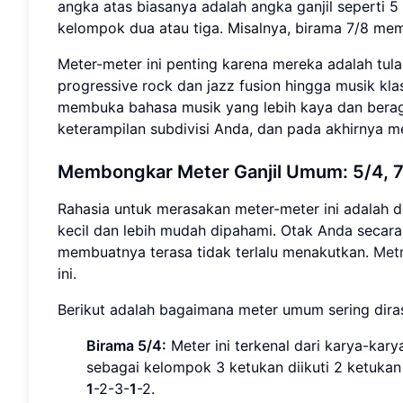
angka atas biasanya adalah angka ganjil seperti 5
kelompok dua atau tiga. Misalnya, birama 7/8 memi
Meter-meter ini penting karena mereka adalah tula
progressive rock dan jazz fusion hingga musik klas
membuka bahasa musik yang lebih kaya dan beraga
keterampilan subdivisi Anda, dan pada akhirnya m
Membongkar Meter Ganjil Umum: 5/4, 7/
Rahasia untuk merasakan meter-meter ini adalah
kecil dan lebih mudah dipahami. Otak Anda secar
membuatnya terasa tidak terlalu menakutkan.
Met
ini.
Berikut adalah bagaimana meter umum sering dira
Birama 5/4:
Meter ini terkenal dari karya-kary
sebagai kelompok 3 ketukan diikuti 2 ketuka
1
-2-3-
1
-2.