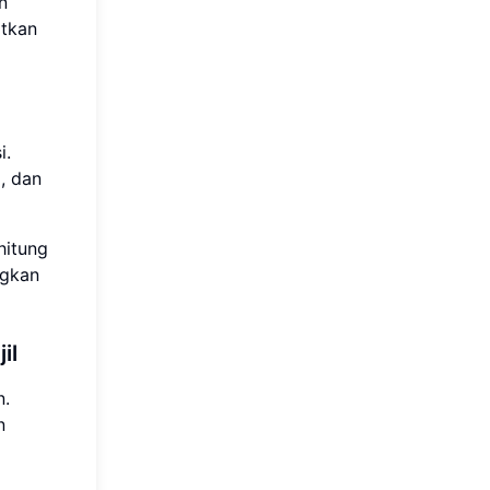
n
atkan
i.
, dan
hitung
ngkan
il
n.
n