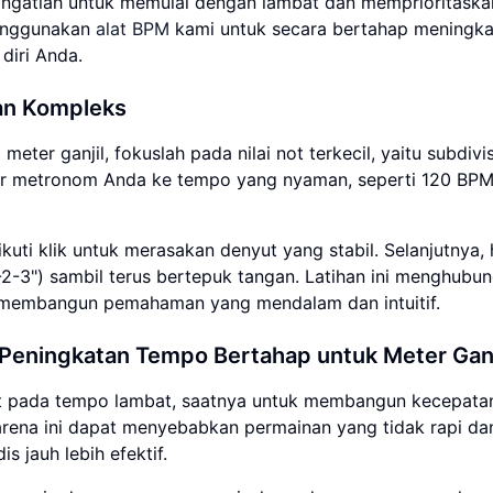
Ingatlah untuk memulai dengan lambat dan memprioritaska
menggunakan
alat BPM
kami untuk secara bertahap meningk
diri Anda.
an Kompleks
ter ganjil, fokuslah pada nilai not terkecil, yaitu subdivis
Atur metronom Anda ke tempo yang nyaman, seperti 120 BPM
ti klik untuk merasakan denyut yang stabil. Selanjutnya, 
1-2-3") sambil terus bertepuk tangan. Latihan ini menghubu
a, membangun pemahaman yang mendalam dan intuitif.
eningkatan Tempo Bertahap untuk Meter Ganj
t pada tempo lambat, saatnya untuk membangun kecepata
ena ini dapat menyebabkan permainan yang tidak rapi da
 jauh lebih efektif.