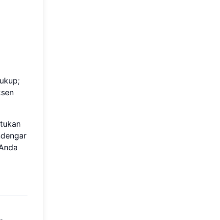
cukup;
ksen
etukan
endengar
 Anda