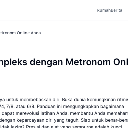
Rumah
Berita
etronom Online Anda
mpleks dengan Metronom Onl
nya untuk membebaskan diri! Buka dunia kemungkinan ritmi
/4, 7/8, atau 6/8. Panduan ini mengungkapkan bagaimana
n dapat merevolusi latihan Anda, membantu Anda memaham
dengan kepercayaan diri yang teguh. Siap untuk benar-ben
idak lazim? Presisi dan alat yang sempurna adalah kunci