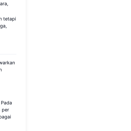
ara,
n tetapi
ga,
awarkan
n
 Pada
 per
bagai