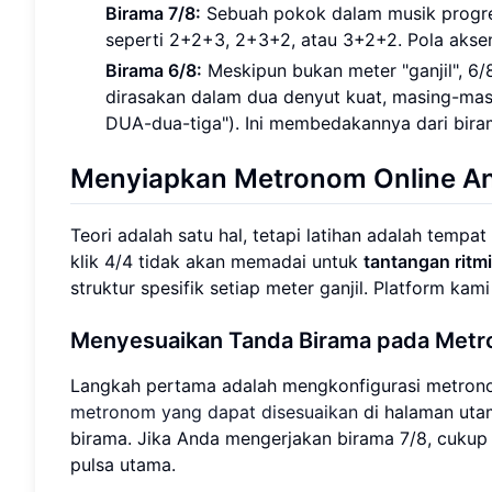
Birama 7/8:
Sebuah pokok dalam musik progres
seperti 2+2+3, 2+3+2, atau 3+2+2. Pola akse
Birama 6/8:
Meskipun bukan meter "ganjil", 6/8
dirasakan dalam dua denyut kuat, masing-masi
DUA-dua-tiga"). Ini membedakannya dari biram
Menyiapkan Metronom Online An
Teori adalah satu hal, tetapi latihan adalah te
klik 4/4 tidak akan memadai untuk
tantangan ritm
struktur spesifik setiap meter ganjil. Platform kami
Menyesuaikan Tanda Birama pada Metr
Langkah pertama adalah mengkonfigurasi metrono
metronom yang dapat disesuaikan
di halaman uta
birama. Jika Anda mengerjakan birama 7/8, cukup 
pulsa utama.