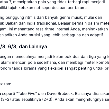
 atau 7, menciptakan pola yang tidak terbagi rapi menjadi
liki tujuh ketukan not seperdelapan per birama.
ng punggung ritmis dari banyak genre musik, mulai dari
ik Balkan dan India tradisional. Belajar bermain dalam mete
m. Ini menantang rasa ritme internal Anda, meningkatkan
enjadikan Anda musisi yang lebih serbaguna dan adaptif.
8, 6/8, dan Lainnya
 dengan memecahnya menjadi kelompok dua dan tiga yang l
a alami mencari pola sederhana, dan membagi meter kompl
ronom tanda birama
yang fleksibel sangat penting untuk p
sakan:
a seperti "Take Five" oleh Dave Brubeck. Biasanya dirasaka
n (3+2) atau sebaliknya (2+3). Anda akan menghitungnya s