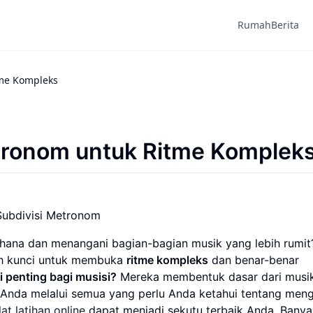
Rumah
Berita
tme Kompleks
tronom untuk Ritme Komplek
Subdivisi Metronom
hana dan menangani bagian-bagian musik yang lebih rumit
h kunci untuk membuka
ritme kompleks
dan benar-benar
 penting bagi musisi?
Mereka membentuk dasar dari musi
Anda melalui semua yang perlu Anda ketahui tentang meng
lat latihan online
dapat menjadi sekutu terbaik Anda. Banya