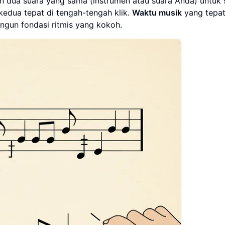
n dua suara yang sama (instrumen atau suara Anda) untuk 
 kedua tepat di tengah-tengah klik.
Waktu musik
yang tepat 
ngun fondasi ritmis yang kokoh.