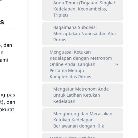
Anda Temui (Tinjauan Singkat:
Kedelapan, Keenambelas,
Triplet)
s
Bagaimana Subdivisi
Menciptakan Nuansa dan Alur
Ritmis
, dan
Menguasai Ketukan
an
Kedelapan dengan Metronom
hami
Online Anda: Langkah
Pertama Menuju
Kompleksitas Ritmis
Mengatur Metronom Anda
ang pas
untuk Latihan Ketukan
Kedelapan
t), dan
akurat
Menghitung dan Merasakan
Ketukan Kedelapan
Berlawanan dengan Klik