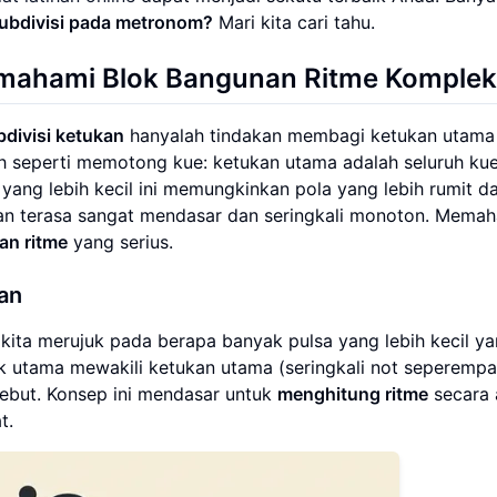
subdivisi pada metronom?
Mari kita cari tahu.
ahami Blok Bangunan
Ritme Komplek
bdivisi ketukan
hanyalah tindakan membagi ketukan utama
h seperti memotong kue: ketukan utama adalah seluruh kue
yang lebih kecil ini memungkinkan pola yang lebih rumit d
 akan terasa sangat mendasar dan seringkali monoton. Mema
han ritme
yang serius.
an
 kita merujuk pada berapa banyak pulsa yang lebih kecil y
k utama mewakili ketukan utama (seringkali not seperempa
ersebut. Konsep ini mendasar untuk
menghitung ritme
secara 
t.