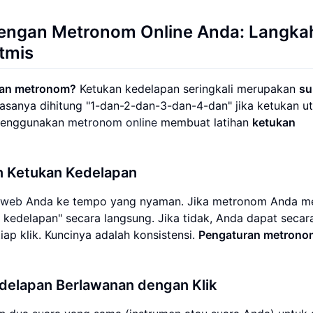
engan
Metronom Online
Anda: Langka
tmis
gan metronom?
Ketukan kedelapan seringkali merupakan
su
iasanya dihitung "1-dan-2-dan-3-dan-4-dan" jika ketukan 
Menggunakan
metronom online
membuat latihan
ketukan
n Ketukan Kedelapan
 web
Anda ke tempo yang nyaman. Jika metronom Anda me
n kedelapan" secara langsung. Jika tidak, Anda dapat secar
ap klik. Kuncinya adalah konsistensi.
Pengaturan metrono
delapan Berlawanan dengan Klik