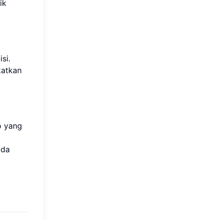
ik
si.
katkan
o yang
ada