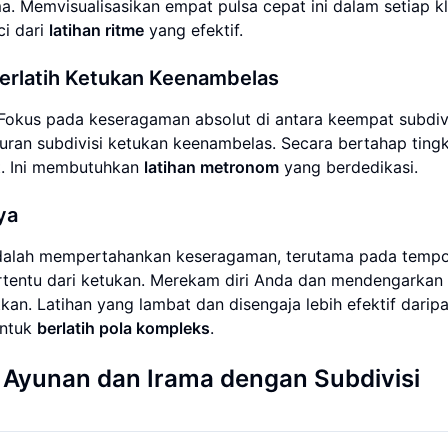
ma. Memvisualisasikan empat pulsa cepat ini dalam setiap kl
i dari
latihan ritme
yang efektif.
Berlatih Ketukan Keenambelas
Fokus pada keseragaman absolut di antara keempat subdivi
n subdivisi ketukan keenambelas. Secara bertahap ting
t. Ini membutuhkan
latihan metronom
yang berdedikasi.
ya
alah mempertahankan keseragaman, terutama pada temp
tertentu dari ketukan. Merekam diri Anda dan mendengarkan
kan. Latihan yang lambat dan disengaja lebih efektif darip
untuk
berlatih pola kompleks
.
 Ayunan dan Irama dengan
Subdivisi