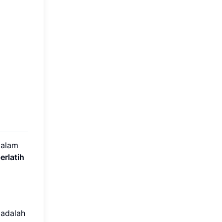
dalam
rlatih
 adalah