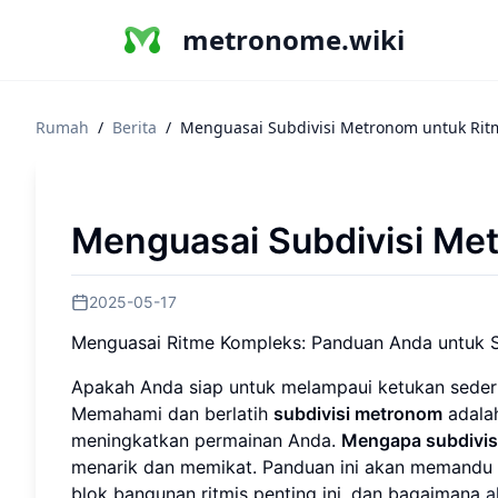
metronome.wiki
Rumah
/
Berita
/
Menguasai Subdivisi Metronom untuk Ri
Menguasai Subdivisi Me
2025-05-17
Menguasai Ritme Kompleks: Panduan Anda untuk 
Apakah Anda siap untuk melampaui ketukan seder
Memahami dan berlatih
subdivisi metronom
adala
meningkatkan permainan Anda.
Mengapa subdivisi
menarik dan memikat. Panduan ini akan memandu 
blok bangunan ritmis penting ini, dan bagaimana
a