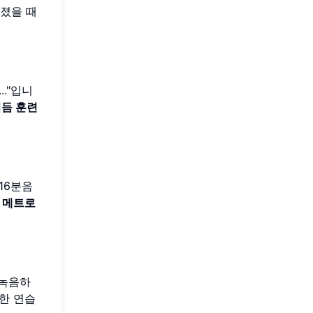
라졌을 때
.."입니
듬 훈련
16분음
인
메트로
 녹음하
한 연습