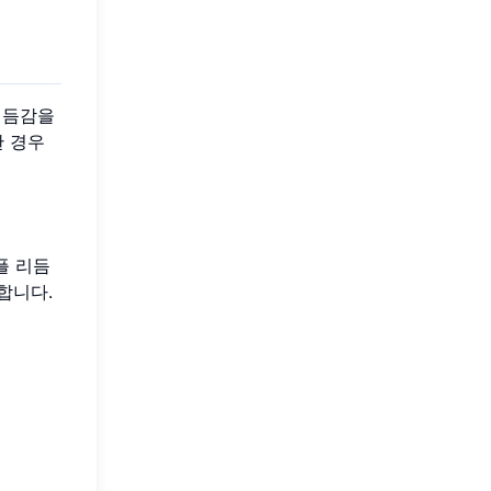
리듬감을
한 경우
셔플 리듬
합니다.