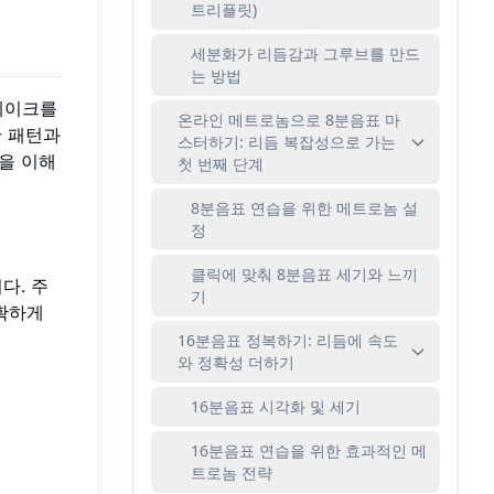
트리플릿)
세분화가 리듬감과 그루브를 만드
는 방법
케이크를
온라인 메트로놈으로 8분음표 마
한 패턴과
스터하기: 리듬 복잡성으로 가는
을 이해
첫 번째 단계
8분음표 연습을 위한 메트로놈 설
정
클릭에 맞춰 8분음표 세기와 느끼
다. 주
기
확하게
16분음표 정복하기: 리듬에 속도
와 정확성 더하기
16분음표 시각화 및 세기
16분음표 연습을 위한 효과적인 메
트로놈 전략