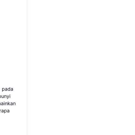
t pada
bunyi
mainkan
erapa