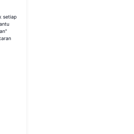
 setiap
antu
an"
caran