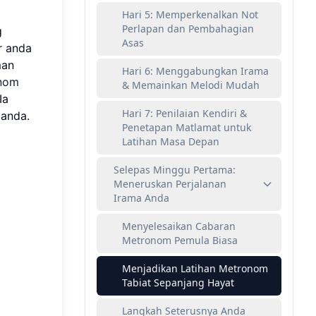
Hari 5: Memperkenalkan Not
Perlapan dan Pembahagian
g
Asas
r anda
man
Hari 6: Menggabungkan Irama
nom
& Memainkan Melodi Mudah
Ia
Hari 7: Penilaian Kendiri &
 anda.
Penetapan Matlamat untuk
Latihan Masa Depan
Selepas Minggu Pertama:
Meneruskan Perjalanan
Irama Anda
Menyelesaikan Cabaran
Metronom Pemula Biasa
Menjadikan Latihan Metronom
Tabiat Sepanjang Hayat
Langkah Seterusnya Anda