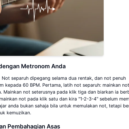
h dengan Metronom Anda
 Not separuh dipegang selama dua rentak, dan not penuh
m kepada 60 BPM. Pertama, latih not separuh: mainkan no
ua. Mainkan not seterusnya pada klik tiga dan biarkan ia ber
 mainkan not pada klik satu dan kira "1-2-3-4" sebelum me
ajar anda bukan sahaja bila untuk memulakan not, tetapi b
uk kemuzikan.
dan Pembahagian Asas