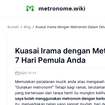
metronome.wiki
Rumah
/
Blog
/
Kuasai Irama dengan Metronom Dalam Talia
Kuasai Irama dengan Met
7 Hari Pemula Anda
2025-11-11
Memulakan perjalanan muzik anda atau mengasah 
"Gunakan metronom!" Tetapi bagi ramai, terutamany
yang berterusan dan tanpa henti itu mungkin kelih
saya boleh menggunakan metronom dengan berk
itu, menyediakan pelan yang sangat mudah, hari d