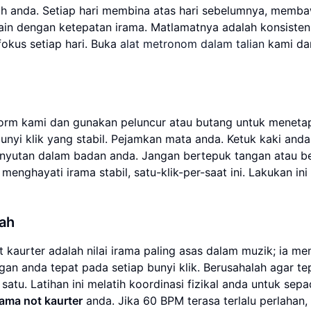
kah anda. Setiap hari membina atas hari sebelumnya, memb
in dengan ketepatan irama. Matlamatnya adalah konsistens
fokus setiap hari. Buka
alat metronom dalam talian
kami da
tform kami dan gunakan peluncur atau butang untuk meneta
nyi klik yang stabil. Pejamkan mata anda. Ketuk kaki anda
enyutan dalam badan anda. Jangan bertepuk tangan atau b
 menghayati irama stabil, satu-klik-per-saat ini. Lakukan in
dah
aurter adalah nilai irama paling asas dalam muzik; ia me
ngan anda tepat pada setiap bunyi klik. Berusahalah agar t
tu. Latihan ini melatih koordinasi fizikal anda untuk sep
rama not kaurter
anda. Jika 60 BPM terasa terlalu perlahan,