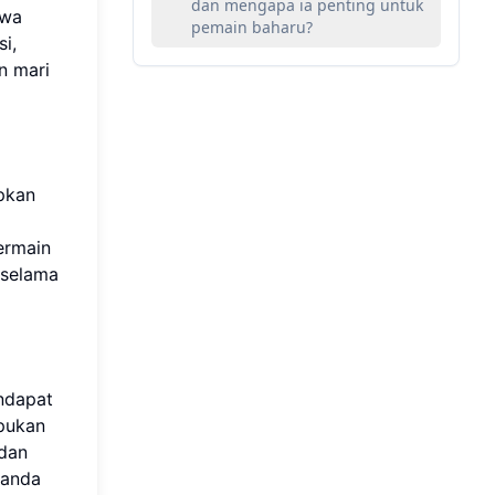
dan mengapa ia penting untuk
awa
pemain baharu?
i,
n mari
pkan
ermain
i selama
ndapat
epukan
adan
 anda