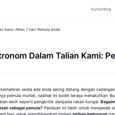
Rumah
Blog
n Kami: Pelan 7 Hari Pemula Anda
ronom Dalam Talian Kami: Pe
kemahiran sedia ada anda sering datang dengan cadangan
a pemula mutlak, nasihat ini boleh terasa menakutkan. Bun
atan lebih seperti pengkritik daripada rakan kongsi.
Bagai
esan sebagai pemula?
Panduan ini hadir untuk menjawab s
emi hari untuk menghilangkan misteri
latihan metronom
da