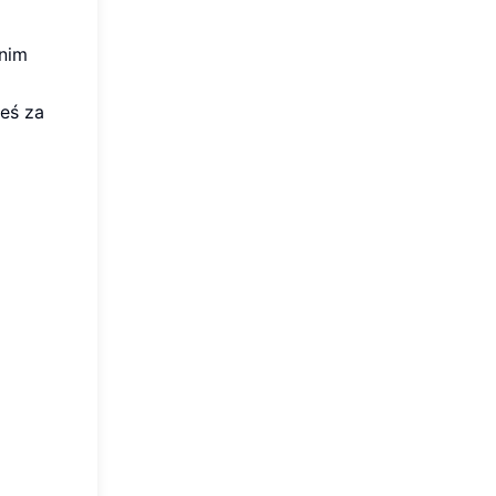
anim
łeś za