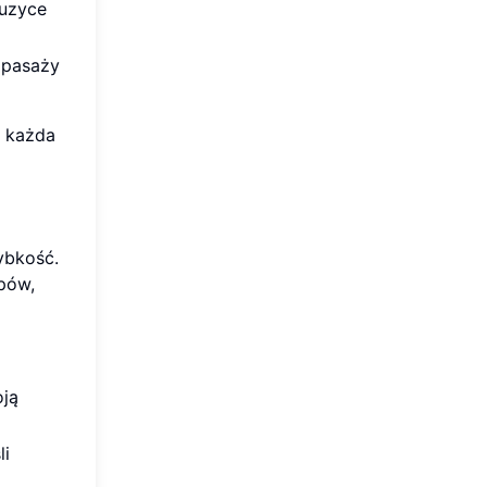
muzyce
 pasaży
, każda
ybkość.
pów,
oją
li