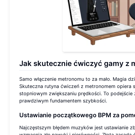
Jak skutecznie ćwiczyć gamy z
Samo włączenie metronomu to za mało. Magia dzi
Skuteczna rutyna ćwiczeń z metronomem opiera się
stopniowym zwiększaniu prędkości. To podejście z
prawdziwym fundamentem szybkości.
Ustawianie początkowego BPM za pom
Najczęstszym błędem muzyków jest ustawianie zb
wzmacnia złe nawyki i nierówności. Złota zasad