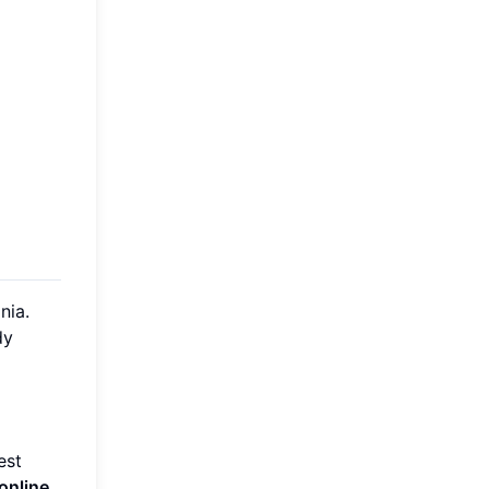
nia.
dy
est
online
,