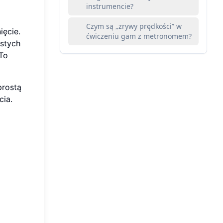
instrumencie?
Czym są „zrywy prędkości” w
ięcie.
ćwiczeniu gam z metronomem?
ystych
 To
prostą
cia.