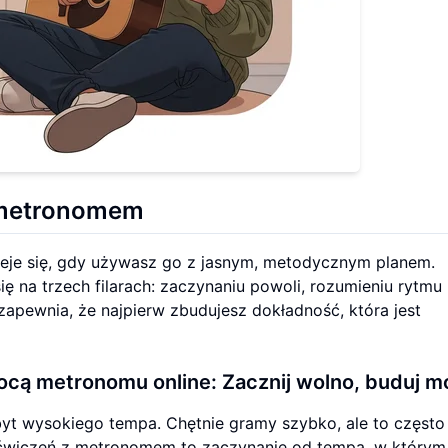
 metronomem
eje się, gdy używasz go z jasnym, metodycznym planem.
 na trzech filarach: zaczynaniu powoli, rozumieniu rytmu 
apewnia, że najpierw zbudujesz dokładność, która jest
ocą metronomu online:
Zacznij wolno, buduj 
yt wysokiego tempa. Chętnie gramy szybko, ale to często
a ćwiczeń z metronomem to zaczynanie od tempa, w którym