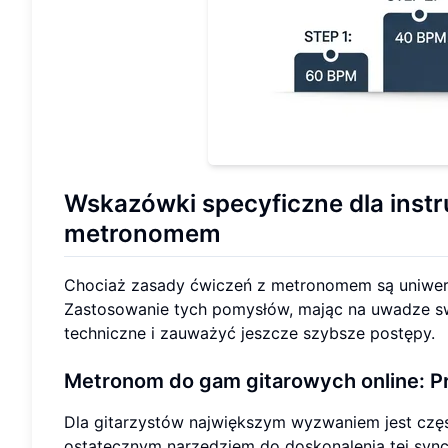
Wskazówki specyficzne dla inst
metronomem
Chociaż zasady ćwiczeń z metronomem są uniwers
Zastosowanie tych pomysłów, mając na uwadze s
techniczne i zauważyć jeszcze szybsze postępy.
Metronom do gam gitarowych online:
P
Dla gitarzystów największym wyzwaniem jest często
ostatecznym narzędziem do doskonalenia tej sync