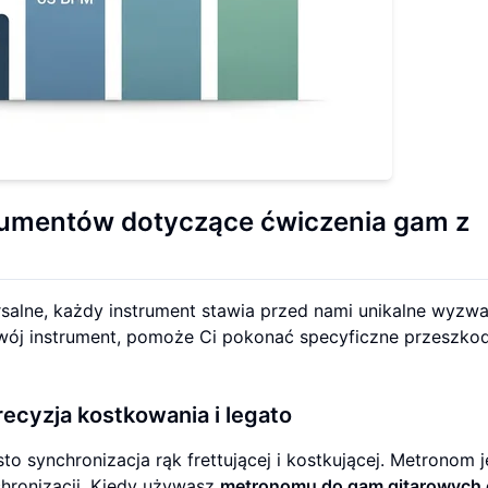
rumentów dotyczące ćwiczenia gam z
alne, każdy instrument stawia przed nami unikalne wyzwa
wój instrument, pomoże Ci pokonać specyficzne przeszko
recyzja kostkowania i legato
 synchronizacja rąk frettującej i kostkującej. Metronom j
hronizacji. Kiedy używasz
metronomu do gam gitarowych 