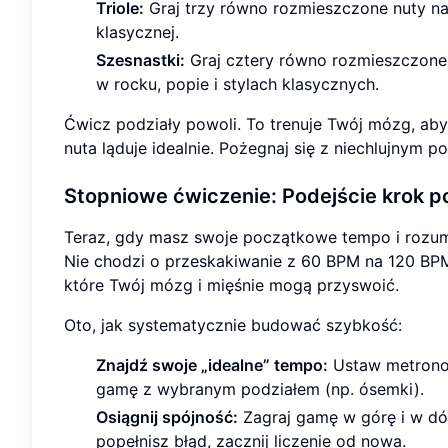
Triole:
Graj trzy równo rozmieszczone nuty na 
klasycznej.
Szesnastki:
Graj cztery równo rozmieszczone 
w rocku, popie i stylach klasycznych.
Ćwicz podziały powoli. To trenuje Twój mózg, aby
nuta ląduje idealnie. Pożegnaj się z niechlujnym p
Stopniowe ćwiczenie:
Podejście krok p
Teraz, gdy masz swoje początkowe tempo i rozu
Nie chodzi o przeskakiwanie z 60 BPM na 120 BPM
które Twój mózg i mięśnie mogą przyswoić.
Oto, jak systematycznie budować szybkość:
Znajdź swoje „idealne” tempo:
Ustaw metronom
gamę z wybranym podziałem (np. ósemki).
Osiągnij spójność:
Zagraj gamę w górę i w dół
popełnisz błąd, zacznij liczenie od nowa.