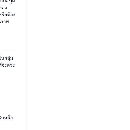
อน ปุ่ม
ปของ
รือต้อง
ธิภาพ
็นกลุ่ม
ี่จังหวะ
ับหนึ่ง