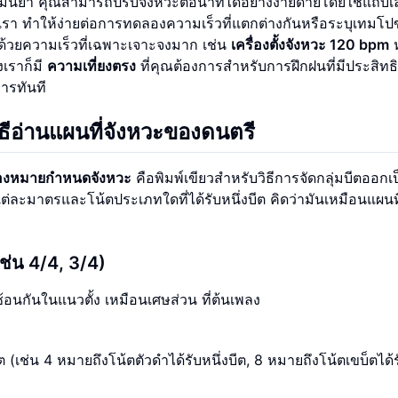
ม่นยำ คุณสามารถปรับจังหวะต่อนาทีได้อย่างง่ายดายโดยใช้แถบเลื่
เรา ทำให้ง่ายต่อการทดลองความเร็วที่แตกต่างกันหรือระบุเทมโ
ึกด้วยความเร็วที่เฉพาะเจาะจงมาก เช่น
เครื่องตั้งจังหวะ 120 bpm
ห
เราก็มี
ความเที่ยงตรง
ที่คุณต้องการสำหรับการฝึกฝนที่มีประสิท
การทันที
ธีอ่านแผนที่จังหวะของดนตรี
ื่องหมายกำหนดจังหวะ
คือพิมพ์เขียวสำหรับวิธีการจัดกลุ่มบีตออกเป
นแต่ละมาตรและโน้ตประเภทใดที่ได้รับหนึ่งบีต คิดว่ามันเหมือนแผนท
เช่น 4/4, 3/4)
อนกันในแนวตั้ง เหมือนเศษส่วน ที่ต้นเพลง
ต (เช่น 4 หมายถึงโน้ตตัวดำได้รับหนึ่งบีต, 8 หมายถึงโน้ตเขบ็ตได้ร