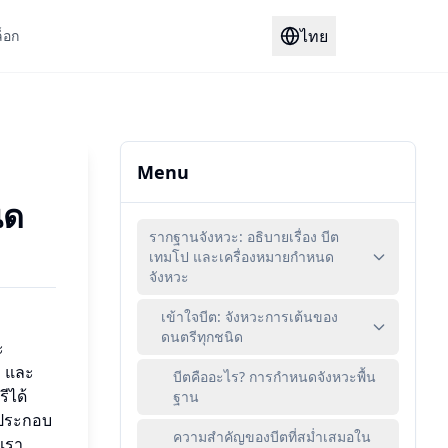
ไทย
็อก
Menu
นด
รากฐานจังหวะ: อธิบายเรื่อง บีต
เทมโป และเครื่องหมายกำหนด
จังหวะ
เข้าใจบีต: จังหวะการเต้นของ
ดนตรีทุกชนิด
ะ
ป และ
บีตคืออะไร? การกำหนดจังหวะพื้น
ีได้
ฐาน
์ประกอบ
ความสำคัญของบีตที่สม่ำเสมอใน
งเรา