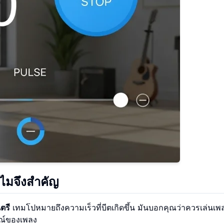
ไมจึงสำคัญ
ตรี
เทมโปหมายถึงความเร็วที่บีตเกิดขึ้น มันบอกคุณว่าควรเล่นเพล
มณ์ของเพลง