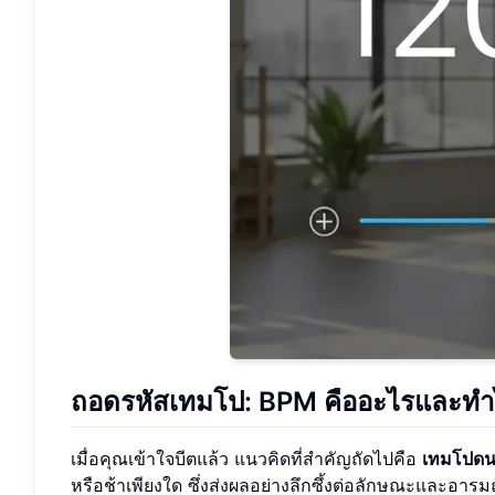
ถอดรหัสเทมโป: BPM คืออะไรและทำ
เมื่อคุณเข้าใจบีตแล้ว แนวคิดที่สำคัญถัดไปคือ
เทมโปดน
หรือช้าเพียงใด ซึ่งส่งผลอย่างลึกซึ้งต่อลักษณะและอาร