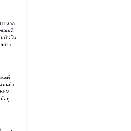
มโป หาก
นขณะที่
ามเร็วใน
อย่าง
ดนตรี
มแม่นยำ
ม BPM
ีอยู่