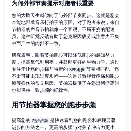
为何外部节奏提示对跑者很重要
您的大脑天生就倾向于与外部节奏同步。这就是您会
本能地跟着音乐打拍子的原因。对于跑者来说，来自
节拍器的声音节拍就像一个客观、不屈不挠的配速
员。这种听觉反馈有助于您克服因疲劳或注意力不集
中而产生的内部不一致。
研究表明，跟着节拍跑步可以降低跑步的感知努力
度，提高氧气利用率，并鼓励更好的生物力学。通过
专注于让您的步幅与特定的
节奏相匹配，您
BPM跑步
不太可能出现过度步幅——这是导致胫骨疼痛和跑步
膝等损伤的常见原因。节拍器提供了在您思绪游离时
也能保持一致步频的纪律性。
用节拍器掌握您的跑步步频
提高您的
是快速看到您的跑姿和表现显著
跑步步频
进步的方法之一。更高的步频与对关节冲击力更小、