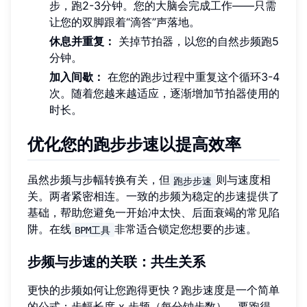
步，跑2-3分钟。您的大脑会完成工作——只需
让您的双脚跟着“滴答”声落地。
休息并重复：
关掉节拍器，以您的自然步频跑5
分钟。
加入间歇：
在您的跑步过程中重复这个循环3-4
次。随着您越来越适应，逐渐增加节拍器使用的
时长。
优化您的跑步步速以提高效率
虽然步频与步幅转换有关，但
则与速度相
跑步步速
关。两者紧密相连。一致的步频为稳定的步速提供了
基础，帮助您避免一开始冲太快、后面衰竭的常见陷
阱。在线
非常适合锁定您想要的步速。
BPM工具
步频与步速的关联：共生关系
更快的步频如何让您跑得更快？跑步速度是一个简单
的公式：步幅长度 x 步频（每分钟步数）。要跑得