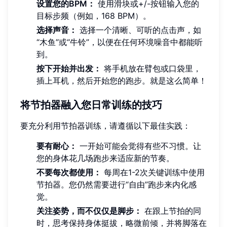
设置您的BPM：
使用滑块或+/-按钮输入您的
目标步频（例如，168 BPM）。
选择声音：
选择一个清晰、可听的点击声，如
“木鱼”或“牛铃”，以便在任何环境噪音中都能听
到。
按下开始并出发：
将手机放在臂包或口袋里，
插上耳机，然后开始您的跑步。就是这么简单！
将节拍器融入您日常训练的技巧
要充分利用节拍器训练，请遵循以下最佳实践：
要有耐心：
一开始可能会觉得有些不习惯。让
您的身体花几场跑步来适应新的节奏。
不要每次都使用：
每周在1-2次关键训练中使用
节拍器。您仍然需要进行“自由”跑步来内化感
觉。
关注姿势，而不仅仅是脚步：
在跟上节拍的同
时，思考保持身体挺拔，略微前倾，并将脚落在