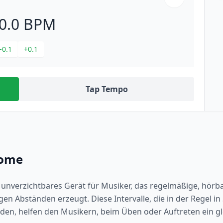
0.0
BPM
-0.1
+0.1
Tap Tempo
nome
 unverzichtbares Gerät für Musiker, das regelmäßige, hörba
gen Abständen erzeugt. Diese Intervalle, die in der Regel i
en, helfen den Musikern, beim Üben oder Auftreten ein 