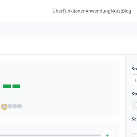
Über
Funktionen
Anwendung
Nützt
Blog
--
S
St
Sc
+