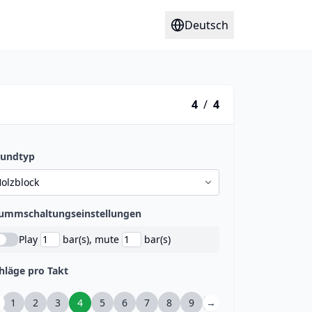
Deutsch
4
/
4
oundtyp
ummschaltungseinstellungen
Play
bar(s), mute
bar(s)
hläge pro Takt
←
1
2
3
4
5
6
7
8
9
→
10
11
12