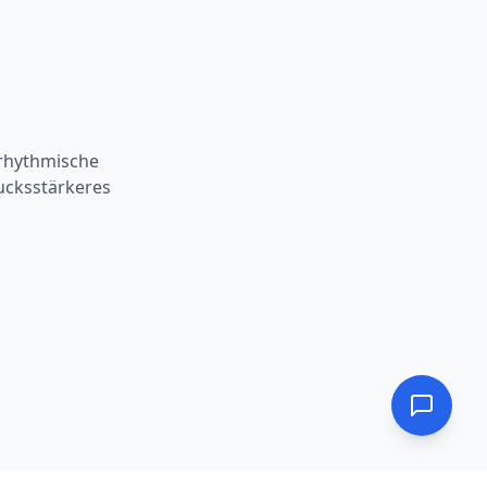
 rhythmische
ucksstärkeres