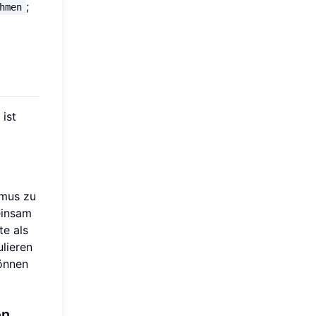
;
hmen
ist
hmus zu
einsam
te als
ulieren
können
en