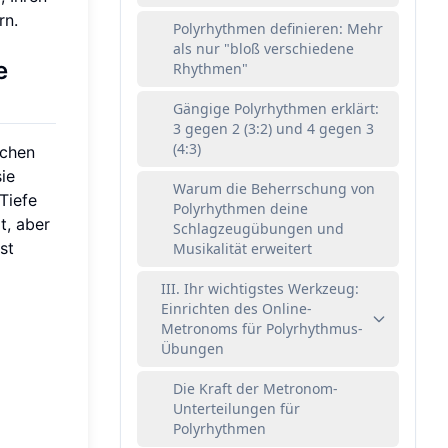
rn.
Polyrhythmen definieren: Mehr
als nur "bloß verschiedene
e
Rhythmen"
Gängige Polyrhythmen erklärt:
3 gegen 2 (3:2) und 4 gegen 3
(4:3)
ichen
sie
Warum die Beherrschung von
Tiefe
Polyrhythmen deine
gt, aber
Schlagzeugübungen und
st
Musikalität erweitert
III. Ihr wichtigstes Werkzeug:
Einrichten des Online-
Metronoms für Polyrhythmus-
Übungen
Die Kraft der Metronom-
Unterteilungen für
Polyrhythmen