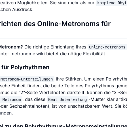
reativen Möglichkeiten. Sie sind mehr als nur
komplexe Rhyt
ischen Ausdruck.
inrichten des Online-Metronoms für
 Metronom?
Die richtige Einrichtung Ihres
Online-Metronoms
unter
metronome.wiki
bietet die nötige Flexibilität.
 für Polyrhythmen
ihre Stärken. Um einen Polyrhyt
Metronom-Unterteilungen
sche Einheit finden, die beide Teile des Polyrhythmus gem
us die "2"-Seite Viertelnoten darstellt, können die "3"-Sei
, das diese
-Muster klar artik
e-Metronom
Beat-Unterteilung
 oder Sechzehntelnoten), ist von unschätzbarem Wert. Sie 
kunden
.
el zu den Polyrhythmus-Metronomeinstellung