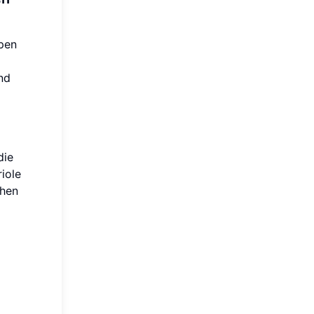
ppen
und
die
riole
chen