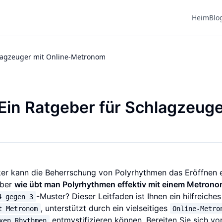
Heim
Blo
hlagzeuger mit Online-Metronom
Ein Ratgeber für Schlagzeug
er kann die Beherrschung von Polyrhythmen das Eröffnen e
Aber
wie übt man Polyrhythmen effektiv mit einem Metron
-Muster? Dieser Leitfaden ist Ihnen ein hilfreiche
4 gegen 3
, unterstützt durch ein vielseitiges
t Metronom
Online-Metro
entmystifizieren können. Bereiten Sie sich vor
xen Rhythmen