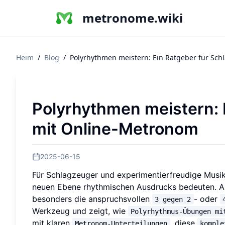
metronome.wiki
Heim
/
Blog
/
Polyrhythmen meistern: Ein Ratgeber für Sc
Polyrhythmen meistern: 
mit Online-Metronom
2025-06-15
Für Schlagzeuger und experimentierfreudige Musik
neuen Ebene rhythmischen Ausdrucks bedeuten. 
besonders die anspruchsvollen
- oder
3 gegen 2
Werkzeug und zeigt, wie
Polyrhythmus-Übungen mi
mit klaren
, diese
Metronom-Unterteilungen
komple