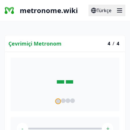
metronome.wiki
Türkçe
Çevrimiçi Metronom
4
/
4
--
-
+