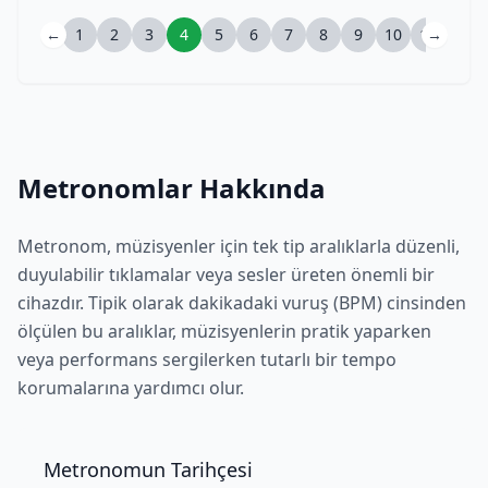
←
1
2
3
4
5
6
7
8
9
10
11
→
12
Metronomlar Hakkında
Metronom, müzisyenler için tek tip aralıklarla düzenli,
duyulabilir tıklamalar veya sesler üreten önemli bir
cihazdır. Tipik olarak dakikadaki vuruş (BPM) cinsinden
ölçülen bu aralıklar, müzisyenlerin pratik yaparken
veya performans sergilerken tutarlı bir tempo
korumalarına yardımcı olur.
Metronomun Tarihçesi