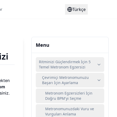
Türkçe
ar
Menu
zi
Ritminizi Güçlendirmek İçin 5
Temel Metronom Egzersizi
Çevrimiçi Metronomunuzu
ekten
Başarı İçin Ayarlama
om
siniz.
Metronom Egzersizleri İçin
Doğru BPM'yi Seçme
Metronomunuzdaki Vuru ve
Vurguları Anlama