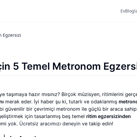
Ev
Blogl
 Egzersizi
çin 5 Temel Metronom Egzersi
e taşımaya hazır mısınız? Birçok müzisyen, ritimlerini gerç
nı
merak eder. İyi haber şu ki, tutarlı ve odaklanmış
metron
gibi güvenilir bir çevrimiçi metronom ile güçlü bir araca sahip
geliştirmek için tasarlanmış beş temel
ritim egzersizinden
nemi yok.
Ücretsiz aracımızı deneyin
ve takip edin!