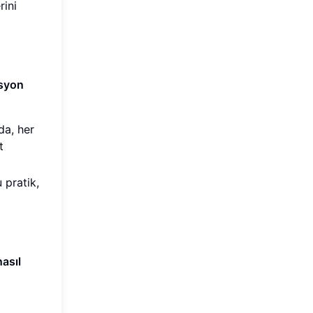
rini
syon
da, her
t
 pratik,
asıl