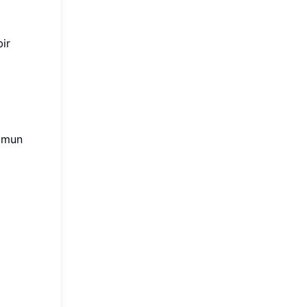
ir
nomun