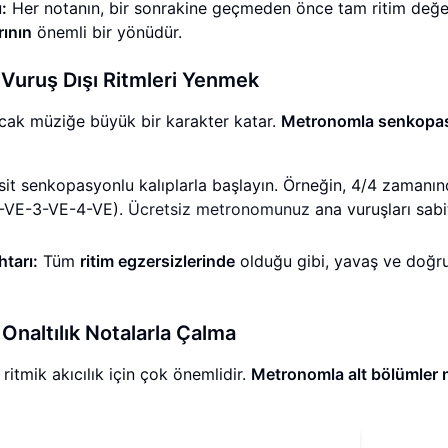
:
Her notanın, bir sonrakine geçmeden önce tam ritim değe
rının
önemli bir yönüdür.
Vuruş Dışı Ritmleri Yenmek
ncak müziğe büyük bir karakter katar.
Metronomla senkopa
it senkopasyonlu kalıplarla başlayın. Örneğin, 4/4 zamanın
-2-VE-3-VE-4-VE).
Ücretsiz metronomunuz
ana vuruşları sabi
tarı:
Tüm
ritim egzersizlerinde
olduğu gibi, yavaş ve doğru
 Onaltılık Notalarla Çalma
itmik akıcılık için çok önemlidir.
Metronomla alt bölümler n