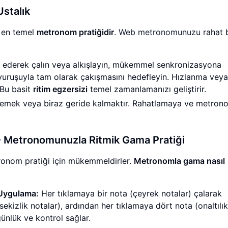
Ustalık
en temel
metronom pratiğidir
.
Web metronomunuzu
rahat b
 ederek çalın veya alkışlayın, mükemmel senkronizasyona
vuruşuyla tam olarak çakışmasını hedefleyin. Hızlanma veya
 Bu basit
ritim egzersizi
temel zamanlamanızı geliştirir.
lemek veya biraz geride kalmaktır. Rahatlamaya ve metro
 - Metronomunuzla Ritmik Gama Pratiği
ronom pratiği için mükemmeldirler.
Metronomla gama nasıl
 Uygulama:
Her tıklamaya bir nota (çeyrek notalar) çalarak
sekizlik notalar), ardından her tıklamaya dört nota (onaltılık
günlük ve kontrol sağlar.