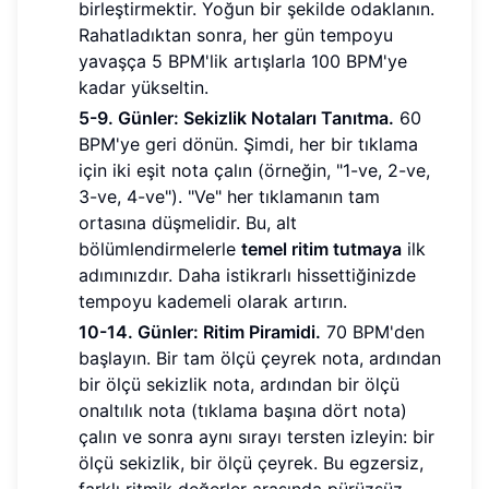
birleştirmektir. Yoğun bir şekilde odaklanın.
Rahatladıktan sonra, her gün tempoyu
yavaşça 5 BPM'lik artışlarla 100 BPM'ye
kadar yükseltin.
5-9. Günler: Sekizlik Notaları Tanıtma.
60
BPM'ye geri dönün. Şimdi, her bir tıklama
için iki eşit nota çalın (örneğin, "1-ve, 2-ve,
3-ve, 4-ve"). "Ve" her tıklamanın tam
ortasına düşmelidir. Bu, alt
bölümlendirmelerle
temel ritim tutmaya
ilk
adımınızdır. Daha istikrarlı hissettiğinizde
tempoyu kademeli olarak artırın.
10-14. Günler: Ritim Piramidi.
70 BPM'den
başlayın. Bir tam ölçü çeyrek nota, ardından
bir ölçü sekizlik nota, ardından bir ölçü
onaltılık nota (tıklama başına dört nota)
çalın ve sonra aynı sırayı tersten izleyin: bir
ölçü sekizlik, bir ölçü çeyrek. Bu egzersiz,