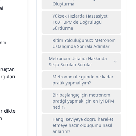
"
Oluşturma
el
Yüksek Hızlarda Hassasiyet:
160+ BPM'de Doğruluğu
Sürdürme
Ritim Yolculuğunuz: Metronom
nci
Ustalığında Sonraki Adımlar
y
Metronom Ustalığı Hakkında
Sıkça Sorulan Sorular
uruştan
rguları
Metronom ile günde ne kadar
pratik yapmalıyım?
Bir başlangıç için metronom
pratiği yapmak için en iyi BPM
nedir?
ir dikte
n
Hangi seviyeye doğru hareket
etmeye hazır olduğumu nasıl
anlarım?