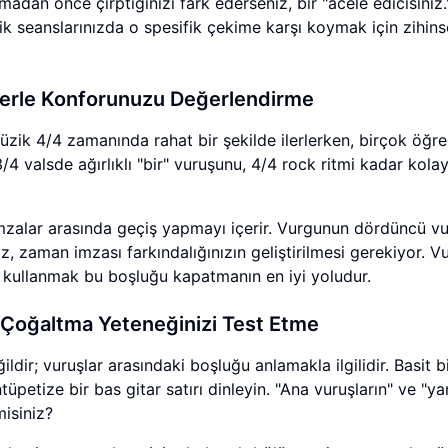
adan önce çırptığınızı fark ederseniz, bir "acele edicisiniz.
tik seanslarınızda o spesifik çekime karşı koymak için zihins
mlerle Konforunuzu Değerlendirme
üzik 4/4 zamanında rahat bir şekilde ilerlerken, birçok öğre
/4 valsde ağırlıklı "bir" vuruşunu, 4/4 rock ritmi kadar kola
imzalar arasında geçiş yapmayı içerir. Vurgunun dördüncü v
, zaman imzası farkındalığınızın geliştirilmesi gerekiyor. Vu
kullanmak bu boşluğu kapatmanın en iyi yoludur.
rı Çoğaltma Yeteneğinizi Test Etme
ildir; vuruşlar arasındaki boşluğu anlamakla ilgilidir. Basit b
petize bir bas gitar satırı dinleyin. "Ana vuruşların" ve "ya
isiniz?