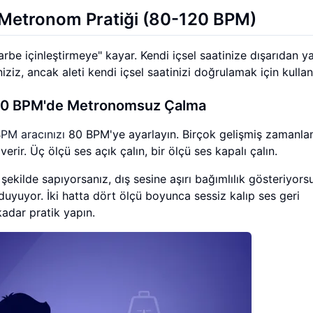
ye Metronom Pratiği (80-120 BPM)
be içinleştirmeye" kayar. Kendi içsel saatinize dışarıdan y
ziz, ancak aleti kendi içsel saatinizi doğrulamak için kullanı
: 80 BPM'de Metronomsuz Çalma
PM aracınızı
80 BPM'ye ayarlayın. Birçok gelişmiş zamanl
erir. Üç ölçü ses açık çalın, bir ölçü ses kapalı çalın.
şekilde sapıyorsanız, dış sesine aşırı bağımlılık gösteriyors
 duyuyor. İki hatta dört ölçü boyunca sessiz kalıp ses geri
adar pratik yapın.