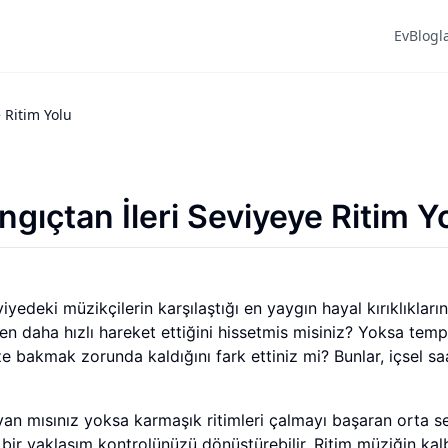
Ev
Blogl
 Ritim Yolu
gıçtan İleri Seviyeye Ritim Y
yedeki müzikçilerin karşılaştığı en yaygın hayal kırıklıkları
izden daha hızlı hareket ettiğini hissetmis misiniz? Yoksa te
ize bakmak zorunda kaldığını fark ettiniz mi? Bunlar, içsel sa
an mısınız yoksa karmaşık ritimleri çalmayı başaran orta s
ş bir yaklaşım kontrolünüzü dönüştürebilir. Ritim müziğin kalb