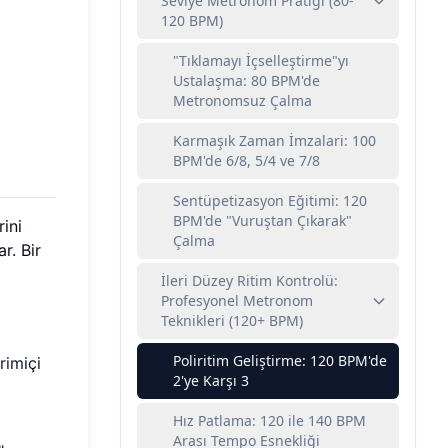
Seviye Metronom Pratiği (80-
120 BPM)
"Tıklamayı İçselleştirme"yı
Ustalaşma: 80 BPM'de
Metronomsuz Çalma
Karmaşık Zaman İmzalari: 100
BPM'de 6/8, 5/4 ve 7/8
Sentüpetizasyon Eğitimi: 120
BPM'de "Vuruştan Çıkarak"
ini
Çalma
r. Bir
İleri Düzey Ritim Kontrolü:
Profesyonel Metronom
Teknikleri (120+ BPM)
Poliritim Geliştirme: 120 BPM'de
rimiçi
2'ye Karşı 3
Hız Patlama: 120 ile 140 BPM
Arası Tempo Esnekliği