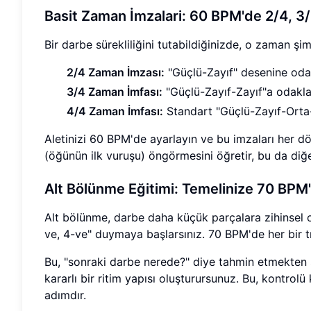
Basit Zaman İmzalari: 60 BPM'de 2/4, 3
Bir darbe sürekliliğini tutabildiğinizde, o zaman ş
2/4 Zaman İmzası:
"Güçlü-Zayıf" desenine odak
3/4 Zaman İmfası:
"Güçlü-Zayıf-Zayıf"a odaklan
4/4 Zaman İmfası:
Standart "Güçlü-Zayıf-Orta-
Aletinizi 60 BPM'de ayarlayın ve bu imzaları her dör
(öğünün ilk vuruşu) öngörmesini öğretir, bu da diğ
Alt Bölünme Eğitimi: Temelinize 70 BPM'
Alt bölünme, darbe daha küçük parçalara zihinsel ol
ve, 4-ve" duymaya başlarsınız. 70 BPM'de her bir tık
Bu, "sonraki darbe nerede?" diye tahmin etmekten si
kararlı bir ritim yapısı oluşturursunuz. Bu, kontro
adımdır.