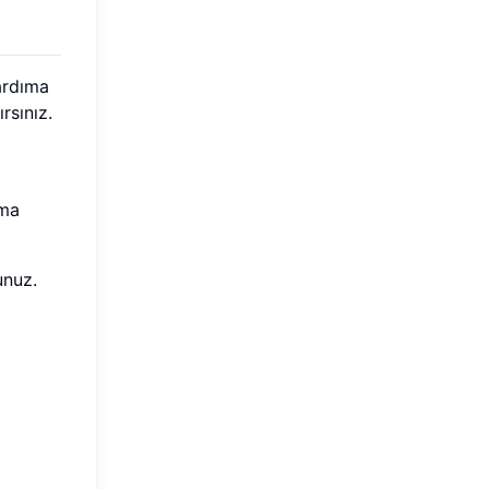
ardıma
rsınız.
ama
unuz.