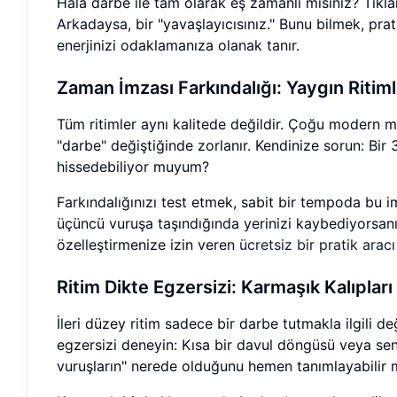
Hala darbe ile tam olarak eş zamanlı mısınız? Tıklam
Arkadaysa, bir "yavaşlayıcısınız." Bunu bilmek, pra
enerjinizi odaklamanıza olanak tanır.
Zaman İmzası Farkındalığı: Yaygın Riti
Tüm ritimler aynı kalitede değildir. Çoğu modern m
"darbe" değiştiğinde zorlanır. Kendinize sorun: Bir 3
hissedebiliyor muyum?
Farkındalığınızı test etmek, sabit bir tempoda bu 
üçüncü vuruşa taşındığında yerinizi kaybediyorsanız
özelleştirmenize izin veren
ücretsiz bir pratik aracı
Ritim Dikte Egzersizi: Karmaşık Kalıpla
İleri düzey ritim sadece bir darbe tutmakla ilgili değ
egzersizi deneyin: Kısa bir davul döngüsü veya sentü
vuruşların" nerede olduğunu hemen tanımlayabilir m