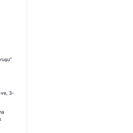
uruşu"
-ve, 3-
ha
k