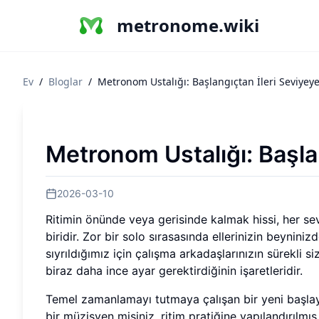
metronome.wiki
Ev
/
Bloglar
/
Metronom Ustalığı: Başlangıçtan İleri Seviyeye
Metronom Ustalığı: Başlan
2026-03-10
Ritimin önünde veya gerisinde kalmak hissi, her sevi
biridir. Zor bir solo sırasasında ellerinizin beynin
sıyrıldığımız için çalışma arkadaşlarınızın sürekli s
biraz daha ince ayar gerektirdiğinin işaretleridir.
Temel zamanlamayı tutmaya çalışan bir yeni başlay
bir müzisyen misiniz, ritim pratiğine yapılandırılmı