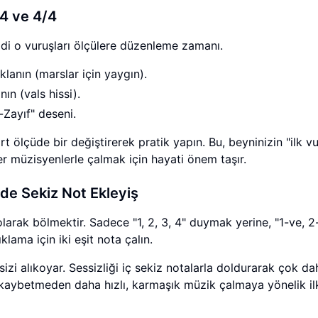
/4 ve 4/4
imdi o vuruşları ölçülere düzenleme zamanı.
lanın (marslar için yaygın).
ın (vals hissi).
Zayıf" deseni.
t ölçüde bir değiştirerek pratik yapın. Bu, beyninizin "ilk v
er müzisyenlerle çalmak için hayati önem taşır.
de Sekiz Not Ekleyiş
arak bölmektir. Sadece "1, 2, 3, 4" duymak yerine, "1-ve, 2
lama için iki eşit nota çalın.
zi alıkoyar. Sessizliği iç sekiz notalarla doldurarak çok da
lü kaybetmeden daha hızlı, karmaşık müzik çalmaya yönelik il