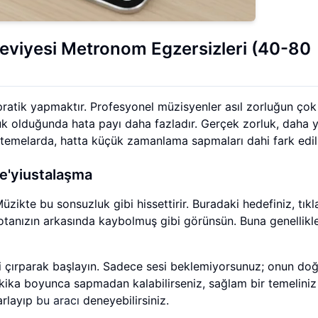
Seviyesi Metronom Egzersizleri (40-80
 pratik yapmaktır. Profesyonel müzisyenler asıl zorluğun ço
oşluk olduğunda hata payı daha fazladır. Gerçek zorluk, daha 
emelarda, hatta küçük zamanlama sapmaları dahi fark edili
e'yiustalaşma
üzikte bu sonsuzluk gibi hissettirir. Buradaki hedefiniz, tık
otanızın arkasında kaybolmuş gibi görünsün. Buna genellikl
zi çırparak başlayın. Sadece sesi beklemiyorsunuz; onun do
kika boyunca sapmadan kalabilirseniz, sağlam bir temeliniz 
arlayıp
bu aracı
deneyebilirsiniz.