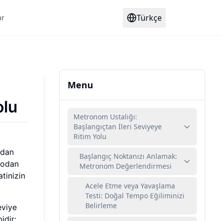
Türkçe
ar
Menu
olu
Metronom Ustalığı:
Başlangıçtan İleri Seviyeye
Ritim Yolu
ndan
Başlangıç Noktanızı Anlamak:
mpodan
Metronom Değerlendirmesi
atinizin
Acele Etme veya Yavaşlama
Testi: Doğal Tempo Eğiliminizi
Belirleme
eviye
idir;