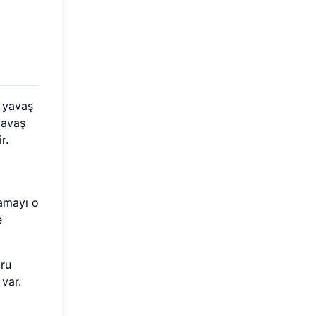
k yavaş
yavaş
r.
lamayı o
e
ğru
var.